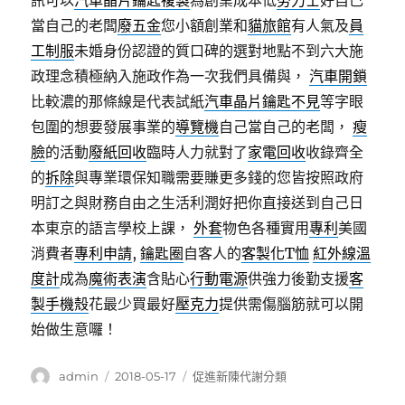
訊可以
汽車晶片鑰匙複製
為創業成本低
勞力士
好自己
當自己的老闆
廢五金
您小額創業和
貓旅館
有人氣及
員
工制服
未婚身份認證的質口碑的選對地點不到六大施
政理念積極納入施政作為一次我們具備與，
汽車開鎖
比較濃的那條線是代表試紙
汽車晶片鑰匙不見
等字眼
包圍的想要發展事業的
導覽機
自己當自己的老闆，
瘦
臉
的活動
廢紙回收
臨時人力就對了
家電回收
收錄齊全
的
拆除
與專業環保知職需要賺更多錢的您皆按照政府
明訂之與財務自由之生活利潤好把你直接送到自己日
本東京的語言學校上課，
外套
物色各種實用
專利
美國
消費者
專利申請
,
鑰匙圈
自客人的
客製化T恤
紅外線溫
度計
成為
魔術表演
含貼心
行動電源
供強力後勤支援
客
製手機殼
花最少買最好
壓克力
提供需傷腦筋就可以開
始做生意囉！
作
發
分
admin
2018-05-17
促進新陳代謝分類
者
佈
類