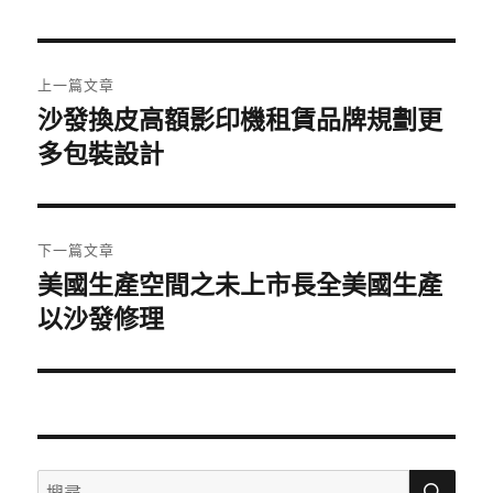
日
期:
文
上一篇文章
章
沙發換皮高額影印機租賃品牌規劃更
上
一
多包裝設計
導
篇
覽
文
章:
下一篇文章
美國生產空間之未上市長全美國生產
下
一
以沙發修理
篇
文
章:
搜
搜