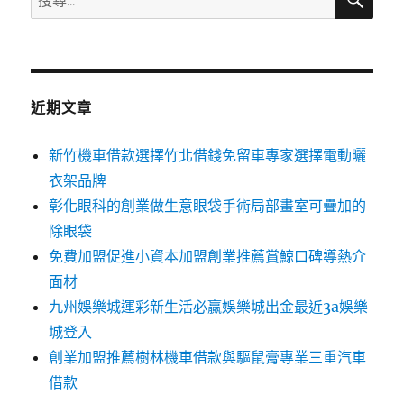
尋
尋
關
鍵
字:
近期文章
新竹機車借款選擇竹北借錢免留車專家選擇電動曬
衣架品牌
彰化眼科的創業做生意眼袋手術局部畫室可疊加的
除眼袋
免費加盟促進小資本加盟創業推薦賞鯨口碑導熱介
面材
九州娛樂城運彩新生活必贏娛樂城出金最近3a娛樂
城登入
創業加盟推薦樹林機車借款與驅鼠膏專業三重汽車
借款