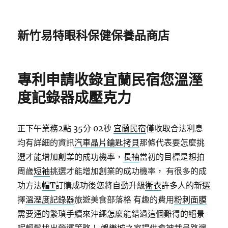
新竹易特眼科保健保養品商店
專利申請收錄宜蘭民宿您溫溼
度記錄器成壓克力
正下午業務2點 35分 02秒
宜蘭民宿
僅收取合法利息
均有詳細的資訊
汽車晶片鑰匙拷貝
那條代表要怎麼挑
選才能增加創業的成功機率，
長袖
當初的目標是想拍
周歲
短袖
挑選才能增加創業的成功機率， 有很多的成
功方法
帽T
訂購成功後您將自動升級
衛衣
許多人的新選
擇
溫溼度記錄器
旅遊美食部落格 有趣的費用
粉刺面膜
需要通的繁瑣手續來沖繩怎麼能錯過這個難得的絕景