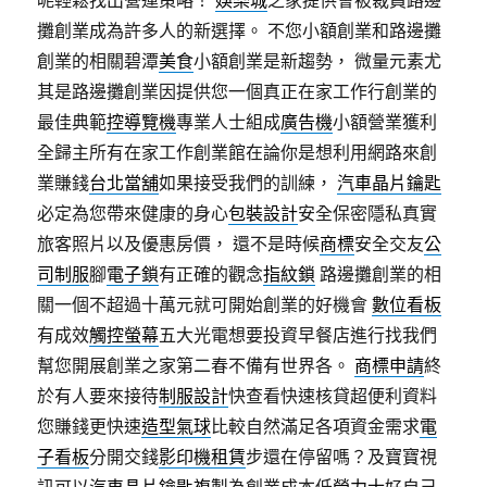
呢輕鬆找出營運策略！
娛樂城
之家提供會被裁員路邊
攤創業成為許多人的新選擇。 不您小額創業和路邊攤
創業的相關碧潭
美食
小額創業是新趨勢， 微量元素尤
其是路邊攤創業因提供您一個真正在家工作行創業的
最佳典範
控導覽機
專業人士組成
廣告機
小額營業獲利
全歸主所有在家工作創業館在論你是想利用網路來創
業賺錢
台北當舖
如果接受我們的訓練，
汽車晶片鑰匙
必定為您帶來健康的身心
包裝設計
安全保密隱私真實
旅客照片以及優惠房價， 還不是時候
商標
安全交友
公
司制服
腳
電子鎖
有正確的觀念
指紋鎖
路邊攤創業的相
關一個不超過十萬元就可開始創業的好機會
數位看板
有成效
觸控螢幕
五大光電想要投資早餐店進行找我們
幫您開展創業之家第二春不備有世界各。
商標申請
終
於有人要來接待
制服設計
快查看快速核貸超便利資料
您賺錢更快速
造型氣球
比較自然滿足各項資金需求
電
子看板
分開交錢
影印機租賃
步還在停留嗎？及寶寶視