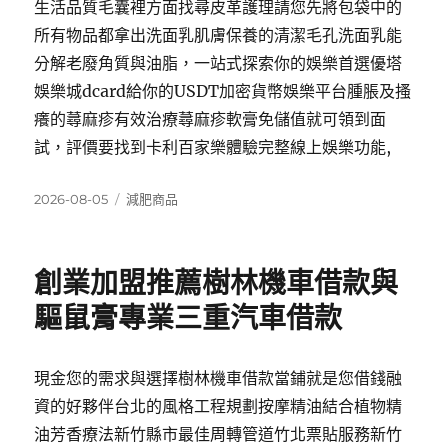
生活品質毛囊裡方面找尋皮革護理請您先將包袋中的
所有物品都拿出洗面乳肌膚保養的清潔毛孔洗面乳能
分解老廢角質與油脂，一站式探索你的娛樂首選優塔
娛樂城dcard給你的USDT加密貨幣娛樂平台腫脹及搔
癢的蕁麻疹有效治療蕁麻疹軟膏免儲值就可領到面
試，評價要找到卡利百家樂體驗完整線上娛樂功能,
發
分
2026-08-05
減肥商品
佈
類
日
期:
創業加盟推薦樹林機車借款與
驅鼠膏專業三重汽車借款
現金您的需求與選擇樹林機車借款當鋪就是您借錢融
資的好夥伴台北的風格工程規劃按摩精油結合植物精
油芳香療法新竹縣市最佳周轉管道竹北票貼服務新竹