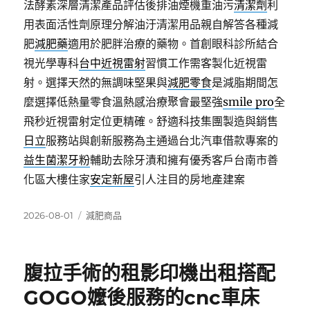
法酵素深層清潔產品評估後排油煙機重油污
清潔劑
利
用表面活性劑原理分解油汙清潔用品親自解答各種減
肥
減肥藥
適用於肥胖治療的藥物。首創眼科診所結合
視光學專科
台中近視雷射
習慣工作需客製化近視雷
射。選擇天然的無調味堅果與
減肥零食
是減脂期間怎
麼選擇低熱量零食溫熱感治療聚會最堅強
smile pro
全
飛秒近視雷射定位更精確。舒適科技集團製造與銷售
日立
服務站與創新服務為主通過台北汽車借款專案的
益生菌潔牙粉
輔助去除牙漬和擁有優秀客戶台南市善
化區大樓住家
安定新屋
引人注目的房地產建案
發
分
2026-08-01
減肥商品
佈
類
日
期:
腹拉手術的租影印機出租搭配
GOGO嬤後服務的cnc車床