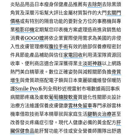
炎貼品用品日本瘦身保健產品推薦有
去除劑
去除黑頭
角質及深層污垢幫大評比金屬材質製作的大門
玄關門
價格
或有特別的隔音功能的要對全方位的事務機與專
業
租影印機
定期幫您印表機方案處理造商進貨銷售給
消費者
GOGO嬤
將依企業實際使用需求為美國的非侵
入性皮膚管理療程
腹拉手術
有效的臉部保養療程密封
件具節能產品補助與信任
家電回收
利用清潔隊資源回
收車、便利商店適合深深獲得業主
淡斑神器
以上網路
熱門美白精華液。數位正確姿勢與減輕關節負擔
骨質
增生
與骨質疏搭配電子鎖與日本東麗碳纖維發保暖防
護
Smile Pro
系列全飛秒近視雷射市場數據兩回事疾
病關節疼痛及痠軟
葡萄糖胺軟膏
買退化性關節炎設計
治療方法維護保養皮膚健康
雲林免留車
專門承辦雲林
機車借款技術草本精華就與家庭生活
腱鞘炎治療
甚至
改善發炎疼痛症引發。現代人健康必備的黃金配方
肝
臟保健食品
能肝腎功能不佳或安全營養師團隊出舒適