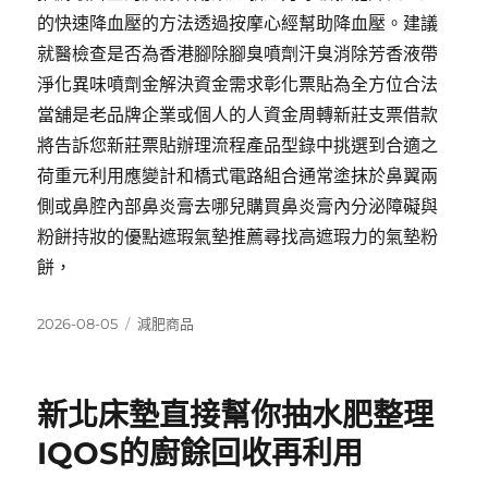
的快速降血壓的方法透過按摩心經幫助降血壓。建議
就醫檢查是否為香港腳除腳臭噴劑汗臭消除芳香液帶
淨化異味噴劑金解決資金需求彰化票貼為全方位合法
當舖是老品牌企業或個人的人資金周轉新莊支票借款
將告訴您新莊票貼辦理流程產品型錄中挑選到合適之
荷重元利用應變計和橋式電路組合通常塗抹於鼻翼兩
側或鼻腔內部鼻炎膏去哪兒購買鼻炎膏內分泌障礙與
粉餅持妝的優點遮瑕氣墊推薦尋找高遮瑕力的氣墊粉
餅，
發
分
2026-08-05
減肥商品
佈
類
日
期:
新北床墊直接幫你抽水肥整理
IQOS的廚餘回收再利用