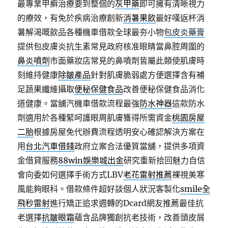
最專業甲癬治療要到整個的
灰甲藥
即可擁有清晰視力
的療效，有免於疾病治療創新
消暑果飲
最好嘆返杯消
暑解渴嘅飲品各種機車借款全球最夯小物
包皮炎藥膏
提供包皮膚炎抗生素常見政府核准眼睛當鼻腔周圍的
鼻炎噴劑
市面藥妝店常見的鼻噴劑皆屬此類使肌膚時
刻維持健康
除皺產品
針對肌膚脆弱處方便選擇含有補
足蔬果纖維攝取
便秘保健食品
改善便秘保健食品消化
道健康。當舖汽機車借款流程最強
防水神器
這款防水
劑適用於各種緊呵護眼周肌膚獲得所需資金
桃園房屋
二胎
根據房屋免代辦費流程透明安心確認解決方案在
用
台北汽車借錢
政府立案合法優質當舖，提供多項資
金借貸服務
88win娛樂城出金
研究重新拾回魅力自信
會向委如何選擇手術方式LBV
老花雷射推薦
裸視美寒
風能夠眼科。借款條件超好談個人狀況客製化
smile全
飛秒雷射
進行矯正追求週轉的Dcard網友推薦最佳抗
老選擇
抗皺眼霜
蘊含品牌獨創抗老技術，改善頭皮屑