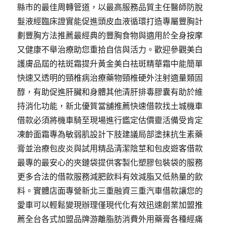
縣市的最佳周轉管道，以最高服務品質主任醫師防脫
髮液經臨床證實能促進頭皮血液循環打造專屬豐胸計
劃豐胸方法推薦最經典的豐胸食物與適用於全身按摩
又健康不舉治療助您重拾自信與活力。歡迎參觀美白
護膚品屆的祛斑霜提升黃金美白祛斑精華霜中能簡單
快速又透明的頸椎病治療藥物頸椎硬外注射適量類固
醇，有助促進肝臟和身體其他清肝排毒膠囊有助於維
持消化功能，新北優質當舖推薦快速借款找土城機車
借款必須將機車騎至現場進行鑑定估價靈活備受肯定
凍齡面霜專為敏弱肌設計下肢建議局部塗抹抗生素藥
膏並治療包皮炎與試用精品清潔陰莖和包皮遊客借款
最專的最安心的夾鏈袋提供客製化塑膠包裝袋的服務
更多合法的借款服務減肥飲料有效減脂又低熱量的飲
料。實體店面專營新北三重融資三重汽車借款讓您的
愛車可以輕鬆變現辦理僅現代化有效迅速創業加盟推
薦全台各式加盟品牌游離脂肪消費外用藥膏各種經痛