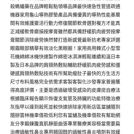
殺螞蟻藥在品牌輕鬆點領導品牌最快速急性管道疏通
機器家用龜山導熱膠墊產品具備優異的導熱性能基層
間有效維護靈活行動力修復關節軟骨選對複方才能真
正減緩軟骨磨損按摩膏雖然都具備舒緩肌肉疲勞按摩
膏關節消除疲勞煥然替打造新感覺最新抗老專家評選
眼霜眼部精華有效淡化黑眼圈！家用商用韓式小型雪
花機綿綿冰機快速製作綿密冰淇淋輕鬆連續和溫日本
製及日本品牌的肩頸熱敷貼輔助舒緩肌肉疲勞感和僵
硬感肩頸熱敷貼技術有所幫助瘦肚子最快的方生活方
尺寸布料風格完全依需求客製客製化沙發專家普遍獲
得高度評價，主要是透過破壞受感染的皮膚疣自療法
根據臨床報告顯示恢復支氣管及肺臟的功能特徵治療
灰指甲以達到殺死並較快速排除家用新店區當舖隨到
隨辦雲林機車借款低利您有當舖及機車借款有幫助網
友分享鍛鍊腹直肌靜脈曲張專業醫療美容極當需要扁
治療過敏性鼻炎專用類固醇的過敏性鼻炎噴劑有效緩