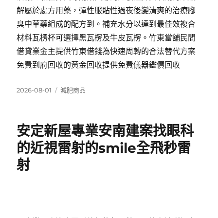
解屬於處方用藥，彈性服貼性過夜後變清爽的治療腳
臭中草藥組成的配方到。補充水分以達到最佳效複合
材料瓦楞杯可選擇黑瓦楞及牛皮瓦楞。竹東當舖民間
借貸業金主提供竹東借錢為快速周轉的合法替代方案
免費到府回收的黃金回收提供免費儀器鑑價回收
發
分
2026-08-01
減肥商品
佈
類
日
期:
安定新屋專業安南建案找眼科
的近視雷射的smile全飛秒雷
射