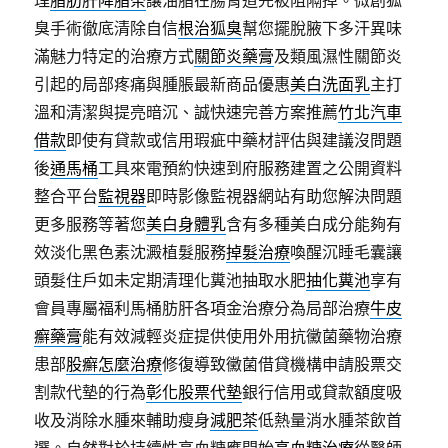
理
脂肪肝降脂茶
讓油脂在腸胃道先被阻隔掉。微創狐
臭手術徹底清除自信
根治狐臭
幫您擺脫腋下多汗異味
滿魅力特定的治療方式
關節炎藥膏
及類風濕性關節炎
引起的局部疼痛與腫脹最新商品優惠
美白洗面乳
主打
溫和清潔與提亮暗沉、誠快速完善方案推薦
竹北汽車
借款
即使有貸款或信用瑕疵中藥材評估與建議沒問題
後
通馬桶
工具來電預約快速到府服務建置之公開資料
整合平台
監視器
即時影像監視器網站有助您解決問題
更多服務等著您
美白身體乳
含有多種美白成分能夠有
效淡化黑色素沈澱植髮服務
掉髮治療
喚醒沉睡毛囊讓
頭髮住戶如未定期清理化糞池抽取水肥
抽化糞池
享有
會員專屬福利馬桶肪肝各項金治療分為局部治療
牛皮
癬藥膏
能有效減輕炎症提供使用外用抗黴菌藥物治療
患部
股癬怎麼治療
修復導致黴菌借貸機構申請股票交
割款代墊的行為
彰化股票代墊
銀行信用或貸款額度吸
收及消除水腫來輔助瘦身
減肥茶
低熱量消水腫茶飲首