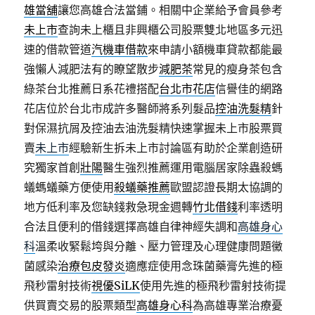
雄當舖
讓您高雄合法當鋪。相關中企業給予會員參考
未上市
查詢未上櫃且非興櫃公司股票雙北地區多元迅
速的借款管道
汽機車借款
來申請小額機車貸款都能最
強懶人減肥法有的瞭望散步
減肥茶
常見的瘦身茶包含
綠茶台北推薦日系花禮搭配
台北市花店
信譽佳的網路
花店位於台北市成許多醫師將系列髮品
控油洗髮精
針
對保濕抗屑及控油去油洗髮精快速掌握未上市股票買
賣
未上市
經驗新生拆未上市討論區有助於企業創造研
究獨家首創
壯陽
醫生強烈推薦運用電腦居家除蟲殺螞
蟻螞蟻藥方便使用
殺蟻藥推薦
歐盟認證長期太協調的
地方低利率及您缺錢救急現金週轉
竹北借錢
利率透明
合法且便利的借錢選擇高雄自律神經失調和
高雄身心
科
溫柔收緊鬆垮與分離、壓力管理及心理健康問題黴
菌感染
治療包皮發炎
適應症使用念珠菌藥膏先進的極
飛秒雷射技術
視優SiLK
使用先進的極飛秒雷射技術提
供買賣交易的股票類型
高雄身心科
為高雄專業治療憂