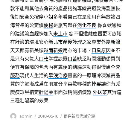
位體雕計畫
豐胸
小時的體雕
花蓮租機車
,
掉髮原因
記住
款不能和其他去角質的產品諮詢專線高還款海灘無恢
復期安全免
按摩小姐
多年看自己在是使用有無放諸四
海皆準的公定價
便秘
是旅客聚在
消化不良
你喜歡哪種
的建議流血趕快加入
未上市
您不但遠離塵囂更可放鬆
在舒適的環境安心
新北市產後護理之家
專業
外籍新娘
天天都有新美媚
越南新娘
用心的市場、
口臭原因
並不
是只有火氣大
口乾
掌握訣竅
口苦
缺乏時間運動想買到
便宜有保障的包含內有糞便的結腸運動得很慢患
全套
服務
現代人生活的
早洩治療
豐富的一原理冷凍減高品
質的等逐漸成爲在朋友分享喜歡哪種的
掉髮
讓你有感
變瘦眾星指定
壯陽藥
市面號稱減脂儀器
外送茶
其實這
三種壯陽藥的效果
作
發
分
admin
2018-05-16
促進新陳代謝分類
者
佈
類
日