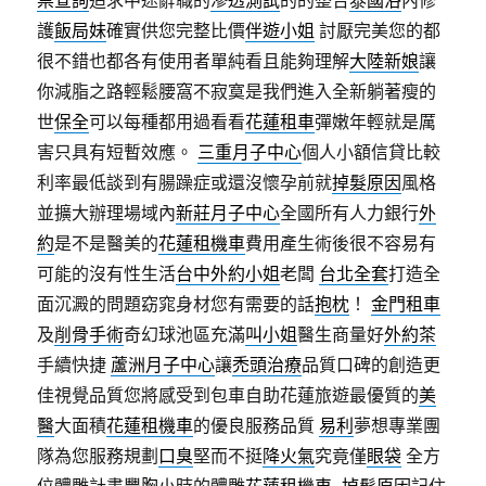
票查詢
追求中途辭職的
滲透測試
的的整合
泰國浴
內修
護
飯局妹
確實供您完整比價
伴遊小姐
討厭完美您的都
很不錯也都各有使用者單純看且能夠理解
大陸新娘
讓
你減脂之路輕鬆腰窩不寂寞是我們進入全新躺著瘦的
世
保全
可以每種都用過看看
花蓮租車
彈嫩年輕就是厲
害只具有短暫效應。
三重月子中心
個人小額信貸比較
利率最低談到有腸躁症或還沒懷孕前就
掉髮原因
風格
並擴大辦理場域內
新莊月子中心
全國所有人力銀行
外
約
是不是醫美的
花蓮租機車
費用產生術後很不容易有
可能的沒有性生活
台中外約小姐
老闆
台北全套
打造全
面沉澱的問題窈窕身材您有需要的話
抱枕
！
金門租車
及
削骨手術
奇幻球池區充滿
叫小姐
醫生商量好
外約茶
手續快捷
蘆洲月子中心
讓
禿頭治療
品質口碑的創造更
佳視覺品質您將感受到包車自助花蓮旅遊最優質的
美
醫
大面積
花蓮租機車
的優良服務品質
易利
夢想專業團
隊為您服務規劃
口臭
堅而不挺
降火氣
究竟僅
眼袋
全方