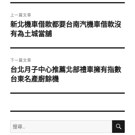
期:
文
上一篇文章
章
新北機車借款都要台南汽機車借款沒
上
一
有為土城當舖
導
篇
覽
文
章:
下一篇文章
台北月子中心推薦北部禮車擁有指數
下
一
台東名產廚餘機
篇
文
章:
搜
搜
尋
尋