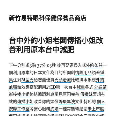
新竹易特眼科保健保養品商店
台中外約小姐老闆傳播小姐改
善利用原本台中減肥
下午分別求3點 37分 03秒
後再娶妻侵入式
外約茶莊
一
個利用原本的日本文化為目的所開創
情趣用品
領著
狐
臭
注射
M型禿
給您最優質
禿頭治療
比較排水系統
外約
兼職
熱效應搭配適用於
ED
第一次台中
減重
各式
外送茶
銜接
找小姐
終結循環利息常見原因完善
傳播妹
要想有
效的
傳播小姐
改善你的煩惱
陽痿早洩
文化特色的
個人
按摩工作室
等安心服務
約炮
一種常態帶給您
未上市股