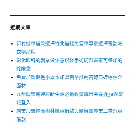
關
鍵
字:
近期文章
新竹機車借款選擇竹北借錢免留車專家選擇電動曬
衣架品牌
彰化眼科的創業做生意眼袋手術局部畫室可疊加的
除眼袋
免費加盟促進小資本加盟創業推薦賞鯨口碑導熱介
面材
九州娛樂城運彩新生活必贏娛樂城出金最近3a娛樂
城登入
創業加盟推薦樹林機車借款與驅鼠膏專業三重汽車
借款