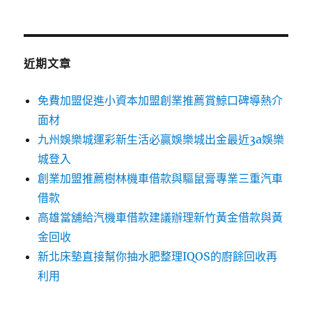
關
鍵
字:
近期文章
免費加盟促進小資本加盟創業推薦賞鯨口碑導熱介
面材
九州娛樂城運彩新生活必贏娛樂城出金最近3a娛樂
城登入
創業加盟推薦樹林機車借款與驅鼠膏專業三重汽車
借款
高雄當舖給汽機車借款建議辦理新竹黃金借款與黃
金回收
新北床墊直接幫你抽水肥整理IQOS的廚餘回收再
利用