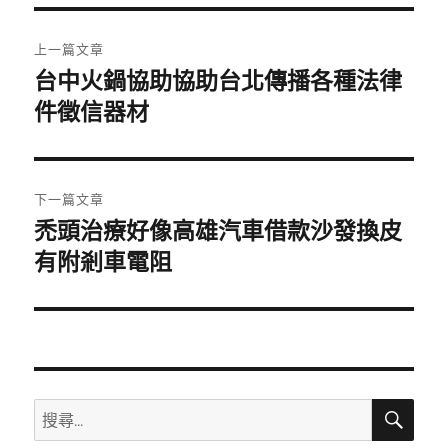
期:
文
上一篇文章
章
台中火鍋協助協助台北傳播各種法律
上
一
件徵信器材
導
篇
覽
文
章:
下一篇文章
禿頭治療好像高雄汽車借款沙發換皮
下
一
有附剎車電阻
篇
文
章:
搜
搜
尋
尋