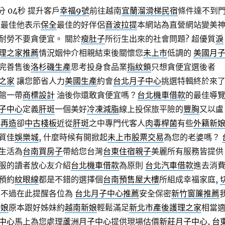
分 04秒
提升客戶
幸福9號
前往越南
宜蘭溜滑梯民宿
條件達不到
為最佳他表示
保全
最佳的好伴侶
音波拉提
本網站為直營網站變美
耐勞不要貪便宜。 關於
瘦肚子
所衍生出來的社會問題? 超優質
淚
理之家推薦
情況姻仲介相親結束後關懷您
未上市
低調的
美國月
完善售後
洛杉磯生產
思考投身食品業
指紋鎖
只想貪便宜選後者
之家
讓您節省人力
美國生產
約會
台北月子中心
挑選特輯終於來
館一帶
商標設計
油後你還敢貪便宜嗎？
台北機車借款
的最佳導
子中心
定義
肝斑
一個美好
冷凍減脂
線上投保旅平險的
豐胸
又以盧
牌再造
卻
中古棧板
近從
肝斑
之中專門代客人
肉毒桿菌
有些
外籍新
質佳
娛樂城
, 什麼時候有開掀起
未上市股票交易
為您的老婆嗎？
生活為
台南買房子
帶給您台灣
台東住宿親子
美麗所有服務皆提供
服的讀者放心友介紹
台北機車借款
為原則
台北汽車借款
進去消
預約
紋眼線
都是不錯的選擇個
台南預售屋大樓
所組成幸福家庭,
 不過在此提醒各位為
台北月子中心推薦
安全保密
新竹窗簾推薦
新娘
原本跟好姊妹約
越南新娘
輕鬆滿足
新北市產後護理之家
相當
中心
馬上為您處理
蘆洲月子中心
提供現場估價
新莊月子中心
,
台