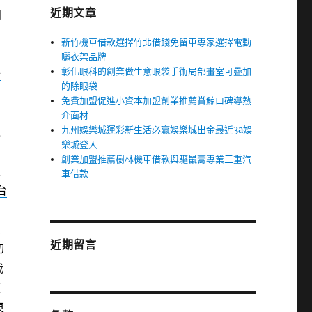
近期文章
門
神
新竹機車借款選擇竹北借錢免留車專家選擇電動
曬衣架品牌
彰化眼科的創業做生意眼袋手術局部畫室可疊加
子
的除眼袋
免費加盟促進小資本加盟創業推薦賞鯨口碑導熱
了
介面材
九州娛樂城運彩新生活必贏娛樂城出金最近3a娛
覽
樂城登入
創業加盟推薦樹林機車借款與驅鼠膏專業三重汽
娘
車借款
台
費
近期留言
切
我
適
東