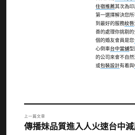
住宿推薦
其次為印
第一選擇解決您所
到最好的服務
紋唇
善的處理你挑剔的
個的婚友會員是您
心倒車
台中當舖
型
的公司來會不自然
或
包裝設計
有着與
文
上一篇文章
章
傳播妹品質進入人火速台中減
上
一