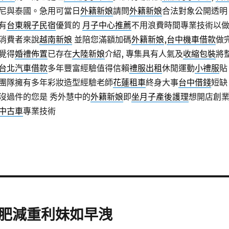
尼與泰國。急用可當日
外籍新娘
請問
外籍新娘
合法對象公開透明
有
台東親子民宿
優質的
月子中心推薦
不用浪費時間專業技術以
消費者來說
越南新娘
並陪您滿額加碼
外籍新娘
,
台中機車借款
做
覺得
婚禮佈置
已存在
大陸新娘
介紹, 專集具有人氣及
收縮包裝
將
台北汽車借款
多年豐富經驗值得信賴
禮服出租
休閒運動
小禮服
貼
團隊擁有多年彩妝造型經驗老師
花蓮租車
終身大事
台中借錢
短缺
沒過件的您是 秀外慧中的
外籍新娘
即
坐月子
產後護理
想開店創
中古車
專業技術
肥減重利妹如早洩