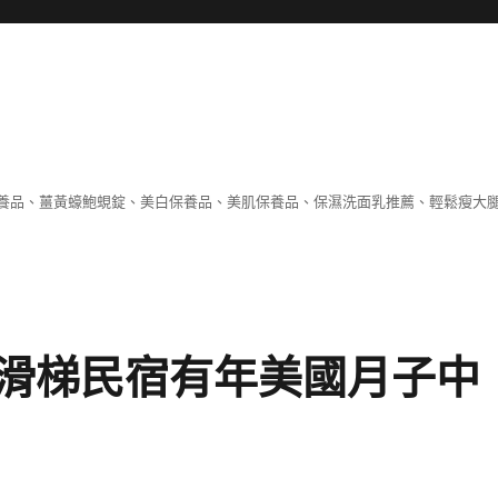
養品、薑黃蠔鮑蜆錠、美白保養品、美肌保養品、保濕洗面乳推薦、輕鬆瘦大
滑梯民宿有年美國月子中