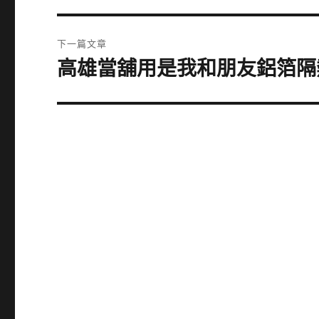
導
篇
覽
文
下一篇文章
章:
高雄當舖用是我和朋友鋁箔隔
下
一
篇
文
章: