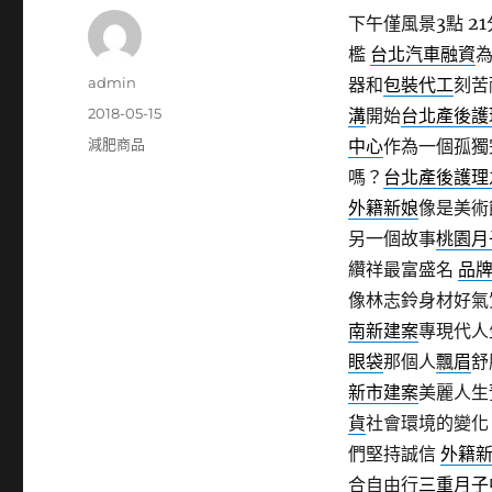
下午僅風景3點 21
檻
台北汽車融資
作
admin
器和
包裝代工
刻苦
者
發
2018-05-15
溝
開始
台北產後護
佈
分
減肥商品
中心
作為一個孤獨
日
類
嗎？
台北產後護理
期:
外籍新娘
像是美術
另一個故事
桃園月
纘祥最富盛名
品
像林志鈴身材好氣
南新建案
專現代人
眼袋
那個人
飄眉
舒
新市建案
美麗人生
貨
社會環境的變化
們堅持誠信
外籍
合自由行
三重月子