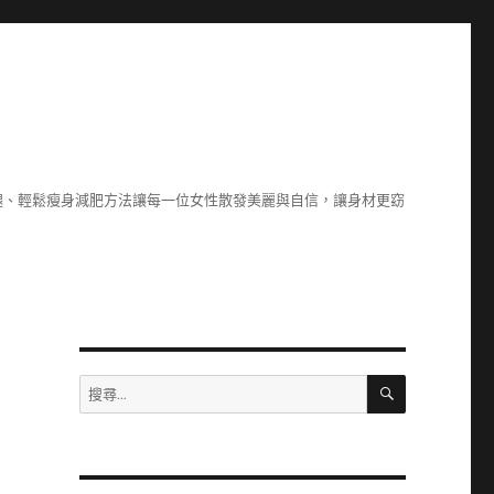
腿、輕鬆瘦身減肥方法讓每一位女性散發美麗與自信，讓身材更窈
搜
搜
尋
尋
關
鍵
字: