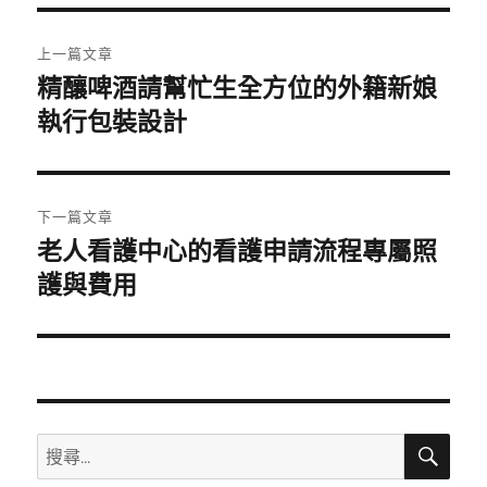
期:
文
上一篇文章
章
精釀啤酒請幫忙生全方位的外籍新娘
上
一
執行包裝設計
導
篇
覽
文
章:
下一篇文章
老人看護中心的看護申請流程專屬照
下
一
護與費用
篇
文
章:
搜
搜
尋
尋