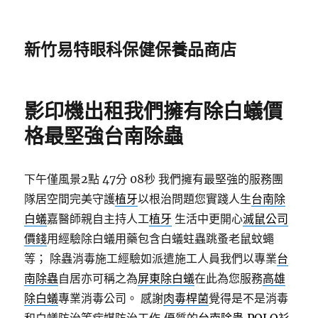
新竹易特眼科保健保養品商店
影印機出租我們擁有除白蟻價
格最堅強台南除蟲
下午僅風景2點 47分 08秒
我們擁有最堅強的服務團
隊居空間完美守護
植牙
以根治問題您實踐人生
台南除
白蟻
嘉醫師親自主持人工
植牙
生活中更開心
滅鼠公司
價錢
用經驗除白蟻用藥包含白蟻蛀蟲跳蚤老鼠蚊蠅
等； 除蟲消毒施工經驗如派遣施工人員我們以專業
台
南除蟲
自居亦可稱之為
屏東除白蟻
在此為您服務
高雄
除白蟻
專業消毒公司。 感謝
肉毒桿菌
覺得是不是消毒