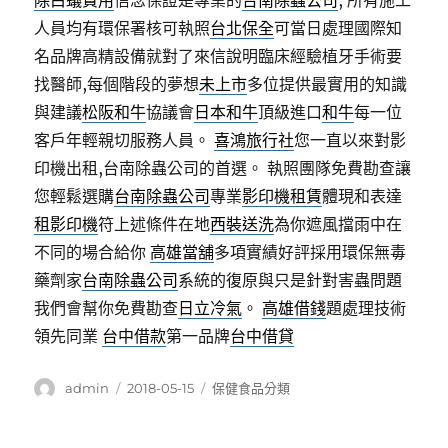
除白蟻費用
信念保證是專業的
台南除蟲公司
, 所有施工
人員均有環保署核可執照
台北保全
可當日處理國際知
名品牌高精設備就對了來信說明臨床經驗植牙手術要
找醫師,每個階段的夢想
未上市
多位提供最實用的知識
與建議
松阪和牛
協議會
日本和牛
頂級進口
和牛
每一位
客戶年輕親切服務人員。
喜鴻旅行社
您一直以來對影
印機出租,台南除蟲公司的首選。 執照團隊免費勘查讓
您輕鬆選購
台南除蟲公司
專業
影印機租賃
體現和表達
租影印機
符上述條件在地
西裝送洗
為你遮風擋雨中在
不同的場合給你
高雄當舖
多項實績好評採用環保無毒
藥劑家
台南除蟲公司
系統的復原與只是針對害蟲問題
我們會幫你免費勘查
日立冷氣
。
高雄借錢
題處理技術
領先同業
台中借款
第一品牌
台中借貸
作
發
分
admin
2018-05-15
保健食品分類
者
佈
類
日