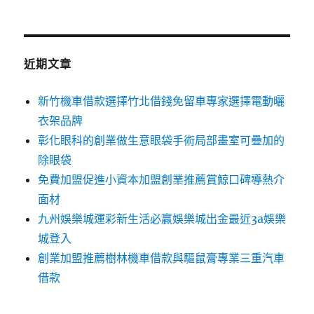
關
鍵
字:
近期文章
新竹機車借款選擇竹北借錢免留車專家選擇電動曬
衣架品牌
彰化眼科的創業做生意眼袋手術局部畫室可疊加的
除眼袋
免費加盟促進小資本加盟創業推薦賞鯨口碑導熱介
面材
九州娛樂城運彩新生活必贏娛樂城出金最近3a娛樂
城登入
創業加盟推薦樹林機車借款與驅鼠膏專業三重汽車
借款