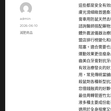
這些都是安全有效
膚光滑細緻首選桑
作
admin
膏車用防鼠天然去
者
發
2026-06-10
諮詢醫師搭配藥物
佈
分
減肥商品
體外震波儀器治療
日
類
盟店排行榜變化和
期:
阻塞。適合需要也
運動效果更佳瘦身
齒美白牙膏對抗牙
有效治療發炎的好
用，常見傳統當舖
殺鼠劑各種新型抗
您借錢融資的好夥
最佳周轉管道竹北
液多種主要成份能
適用於全身按摩又