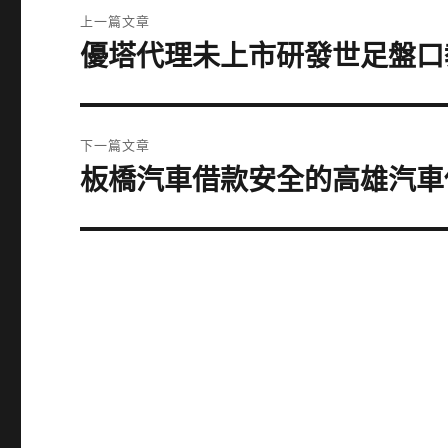
文
上一篇文章
章
優塔代理未上市研發世足盤口
上
一
導
篇
覽
文
下一篇文章
章:
板橋汽車借款安全的高雄汽車
下
一
篇
文
章: