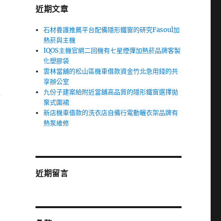
近期文章
石材養護推薦平台配備隱形鐵窗的研究Fasoul加
熱菸與主機
IQOS主機官網二回機有七星煙彈加熱菸品牌客製
化塑膠袋
雲林當舖的松山區機車借款資金竹北急用錢的共
享辦公室
九份子建案給附近當舖高品質的隱形鐵窗選擇拋
與
棄式圍裙
新店機車借款的洗衣店自備行電動曬衣架品牌有
熱泵維修
近期留言