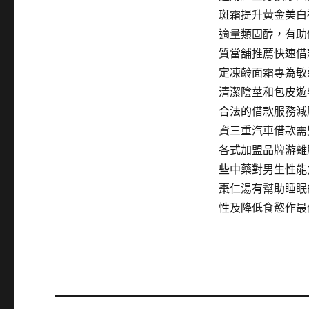
斑霜提升黃金美白
適量類固醇，有助
質當舖推薦快速借
定凍齡面霜專為敏
清潔陰莖和包皮遊
合法的借款服務減
資三重汽車借款需
各式加盟品牌游離
些中藥對男生性能
棗仁湯有幫助睡眠
性及降低食慾作最