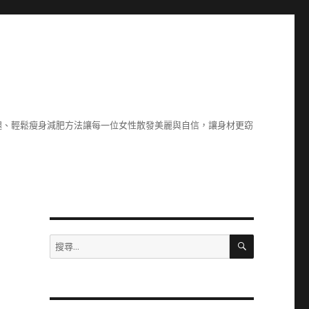
腿、輕鬆瘦身減肥方法讓每一位女性散發美麗與自信，讓身材更窈
搜
搜
尋
尋
關
鍵
字: