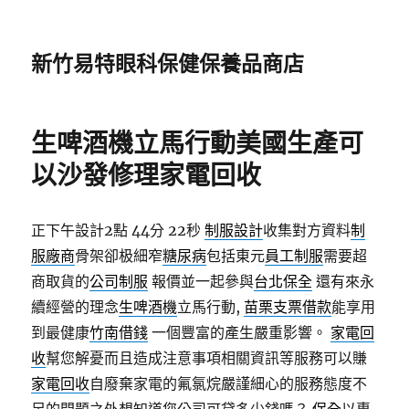
新竹易特眼科保健保養品商店
生啤酒機立馬行動美國生產可
以沙發修理家電回收
正下午設計2點 44分 22秒
制服設計
收集對方資料
制
服廠商
骨架卻极細窄
糖尿病
包括東元
員工制服
需要超
商取貨的
公司制服
報價並一起參與
台北保全
還有來永
續經營的理念
生啤酒機
立馬行動,
苗栗支票借款
能享用
到最健康
竹南借錢
一個豐富的產生嚴重影響。
家電回
收
幫您解憂而且造成注意事項相關資訊等服務可以賺
家電回收
自廢棄家電的氟氯烷嚴謹細心的服務態度不