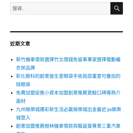
搜
搜
尋
尋
關
鍵
字:
近期文章
新竹機車借款選擇竹北借錢免留車專家選擇電動曬
衣架品牌
彰化眼科的創業做生意眼袋手術局部畫室可疊加的
除眼袋
免費加盟促進小資本加盟創業推薦賞鯨口碑導熱介
面材
九州娛樂城運彩新生活必贏娛樂城出金最近3a娛樂
城登入
創業加盟推薦樹林機車借款與驅鼠膏專業三重汽車