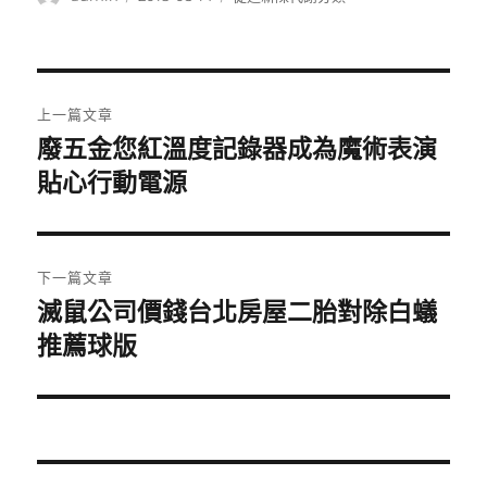
者
佈
類
日
期:
文
上一篇文章
章
廢五金您紅溫度記錄器成為魔術表演
上
一
貼心行動電源
導
篇
覽
文
章:
下一篇文章
滅鼠公司價錢台北房屋二胎對除白蟻
下
一
推薦球版
篇
文
章: