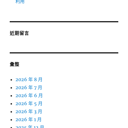
利用
近期留言
彙整
2026 年 8 月
2026 年 7 月
2026 年 6 月
2026 年 5 月
2026 年 3 月
2026 年 1 月
2025 年 12 月