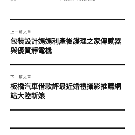
者
佈
類
日
期:
文
上一篇文章
章
包裝設計媽媽利產後護理之家傳感器
上
一
與優質靜電機
導
篇
覽
文
章:
下一篇文章
板橋汽車借款評最近婚禮攝影推薦網
下
一
站大陸新娘
篇
文
章: