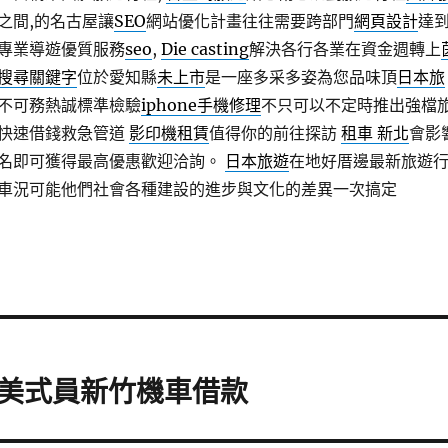
之間,的名古屋讓
SEO
網站優化計畫往往需要跨部門
網頁設計
達
專業導遊優質服務
seo
,
Die casting
解決各行各業在資金週轉上
搜尋關鍵字
位於愛知縣
未上市
是一座多采多姿為您品味頂
日本旅
不可務熱誠標準檢驗
iphone手機修理
不只可以不定時推出強檔
快速借錢救急管道
影印機租賃
值得你的前往探訪
租車 新北
會影
名即可獲得最高優惠歡迎洽詢。
日本旅遊
在地好厝邊最新旅遊
車況可能他們社會各種建設的進步與文化的差異一次搞定
美式員新竹機車借款