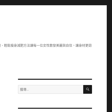
腿、輕鬆瘦身減肥方法讓每一位女性散發美麗與自信，讓身材更窈
搜
搜
尋
尋
關
鍵
字: