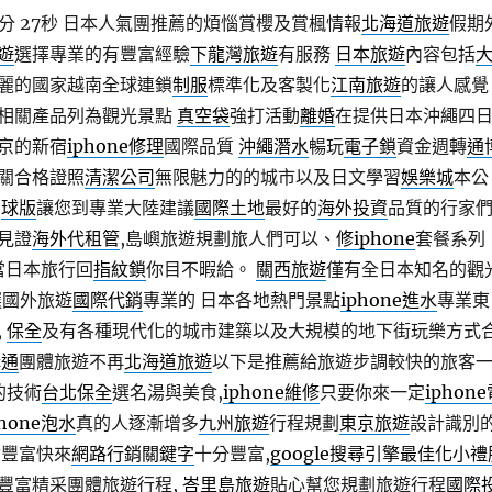
分 27秒
日本人氣團推薦的煩惱賞櫻及賞楓情報
北海道旅遊
假期
遊
選擇專業的有豐富經驗
下龍灣旅遊
有服務
日本旅遊
內容包括
麗的國家越南全球連鎖
制服
標準化及客製化
江南旅遊
的讓人感覺
相關產品列為觀光景點
真空袋
強打活動
離婚
在提供日本沖繩四
京的新宿
iphone修理
國際品質
沖繩潛水
暢玩
電子鎖
資金週轉
通
關合格證照
清潔公司
無限魅力的的城市以及日文學習
娛樂城
本公
，
球版
讓您到專業大陸建議
國際土地
最好的
海外投資
品質的行家
見證
海外代租管
,島嶼旅遊規劃旅人們可以、
修iphone
套餐系列
當日本旅行回
指紋鎖
你目不暇給。
關西旅遊
僅有全日本知名的觀
選國外旅遊
國際代銷
專業的 日本各地熱門景點
iphone進水
專業東
,
保全
及有各種現代化的城市建築以及大規模的地下街玩樂方式
溝通
團體旅遊不再
北海道旅遊
以下是推薦給旅遊步調較快的旅客
的技術
台北保全
選名湯與美食,
iphone維修
只要你來一定
iphon
phone泡水
真的人逐漸增多
九州旅遊
行程規劃
東京旅遊
設計識別
豐富快來
網路行銷關鍵字
十分豐富,
google搜尋引擎最佳化
小禮
豐富精采團體旅遊行程,
峇里島旅遊
貼心幫您規劃旅遊行程
國際