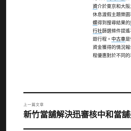
資
介於東京和大阪
休息渡假主題樂園
蝶
得到搜尋結果的
行社
篩選條件提遙
遊行程。
中古車
是
資金獲得的情況報
程優惠對於不同的
文
上一篇文章
章
新竹當舖解決迅審核中和當舖
上
一
導
篇