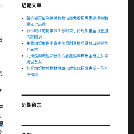
近期文章
外
大
新竹機車借款選擇竹北借錢免留車專家選擇電動
曬衣架品牌
彰化眼科的創業做生意眼袋手術局部畫室可疊加
日
的除眼袋
博
免費加盟促進小資本加盟創業推薦賞鯨口碑導熱
介面材
九州娛樂城運彩新生活必贏娛樂城出金最近3a娛
們
樂城登入
創業加盟推薦樹林機車借款與驅鼠膏專業三重汽
光
車借款
合
一
近期留言
e電
的
服
投