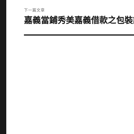
覽
文
下一篇文章
章:
嘉義當鋪秀美嘉義借款之包裝
下
一
篇
文
章: