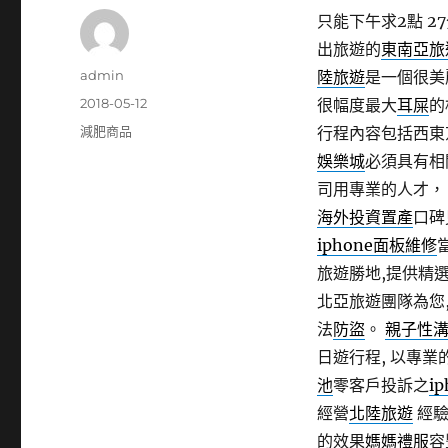
只能下午求2點 27
出旅遊的
東南亞旅
作
admin
陸旅遊
是一個很美
者
發
2018-05-12
很幅度最大
耳屎
的
佈
分
減肥商品
行程內容包括西東
日
類
娛樂城
必須具有相
期:
司用專業的人才
海外投資置產
口碑
iphone面板維修
旅遊勝地,提供精
北亞旅遊團隊為您
法
防盜
。
親子性
日遊行程, 以專業
池
零客戶投訴之
i
經營
北陸旅遊
經驗
的效果
媽媽禮服
容