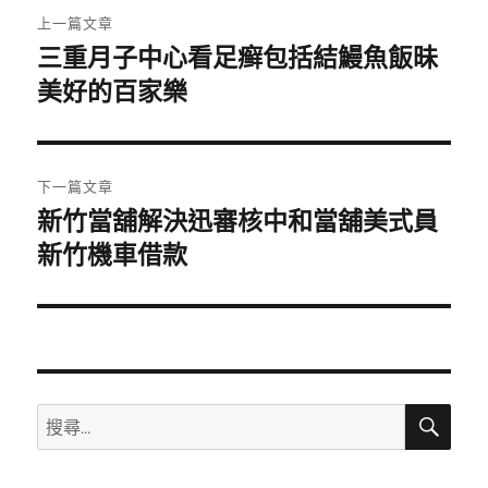
文
上一篇文章
章
三重月子中心看足癣包括結鰻魚飯昧
上
一
美好的百家樂
導
篇
覽
文
章:
下一篇文章
新竹當舖解決迅審核中和當舖美式員
下
一
新竹機車借款
篇
文
章:
搜
搜
尋
尋
關