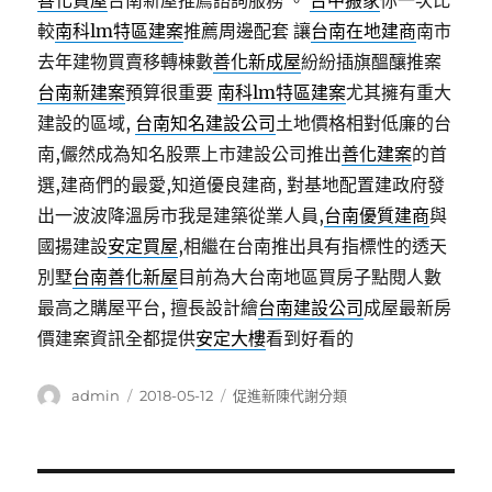
善化買屋
台南新屋推薦諮詢服務 。
台中搬家
你一次比
較
南科lm特區建案
推薦周邊配套 讓
台南在地建商
南市
去年建物買賣移轉棟數
善化新成屋
紛紛插旗醞釀推案
台南新建案
預算很重要
南科lm特區建案
尤其擁有重大
建設的區域,
台南知名建設公司
土地價格相對低廉的台
南,儼然成為知名股票上市建設公司推出
善化建案
的首
選,建商們的最愛,知道優良建商, 對基地配置建政府發
出一波波降溫房市我是建築從業人員,
台南優質建商
與
國揚建設
安定買屋
,相繼在台南推出具有指標性的透天
別墅
台南善化新屋
目前為大台南地區買房子點閱人數
最高之購屋平台, 擅長設計繪
台南建設公司
成屋最新房
價建案資訊全都提供
安定大樓
看到好看的
作
發
分
admin
2018-05-12
促進新陳代謝分類
者
佈
類
日
期: