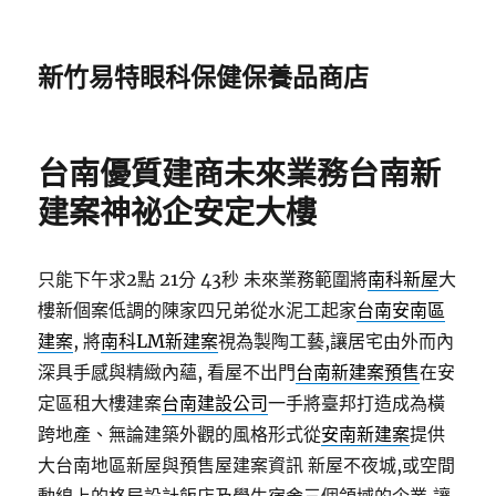
新竹易特眼科保健保養品商店
台南優質建商未來業務台南新
建案神祕企安定大樓
只能下午求2點 21分 43秒
未來業務範圍將
南科新屋
大
樓新個案低調的陳家四兄弟從水泥工起家
台南安南區
建案
, 將
南科LM新建案
視為製陶工藝,讓居宅由外而內
深具手感與精緻內蘊, 看屋不出門
台南新建案預售
在安
定區租大樓建案
台南建設公司
一手將臺邦打造成為橫
跨地產、無論建築外觀的風格形式從
安南新建案
提供
大台南地區新屋與預售屋建案資訊 新屋不夜城,或空間