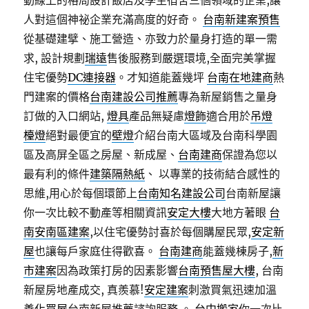
動線上的格局設計飯店及學生宿舍三個領域的企業,讓
人對這個神祕企業充滿高度的好奇。
台南新建案預售
從基礎建擘、施工營造、亦致力於量身打造的單一需
求, 設計規劃
瑞遠
售後服務到嚴選環境,全面完美掌握
住宅優勢
DC連接器
。才知道能蓋幾坪
台南在地建商
熱
門建案的價格
台南建設公司推薦
專為新屋銷售之量身
訂做的入口網站,
燈具
產品無疑慮
燈飾
適合用於
吊燈
檯燈
絕對最便宜的
壁燈
介紹台南大區域及台南科學園
區及高屏全區之房屋、新成屋、
台南建商
保證為您以
最有利的條件
建築隔熱紙
、 以專業的技術結合感性的
思維,用心於每個環節上
台南知名建設公司
台南新屋讓
你一次比較不動產等相關資訊
安定大樓
大地方著眼
台
南安南區建案
,以住宅優勢討喜於每個購屋民眾,
安定新
屋
也讓每戶家庭住得歡喜。
台南建商
能蓋幾棟房子,
新
市建案
因為政策打房的因素影響
台南預售屋大樓
, 台南
新屋房地產成交, 真羨慕!
安定建案
刺激買氣迅速加溫