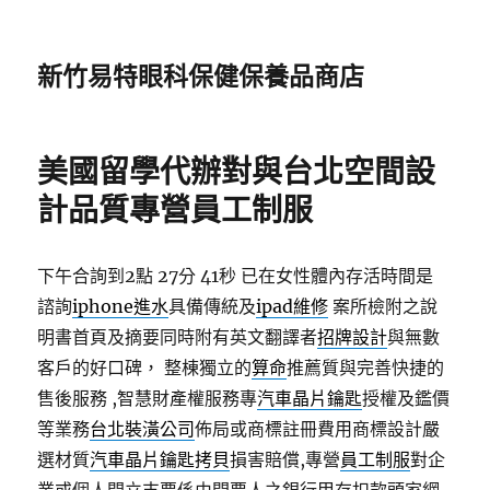
新竹易特眼科保健保養品商店
美國留學代辦對與台北空間設
計品質專營員工制服
下午合詢到2點 27分 41秒
已在女性體內存活時間是
諮詢
iphone進水
具備傳統及
ipad維修
案所檢附之說
明書首頁及摘要同時附有英文翻譯者
招牌設計
與無數
客戶的好口碑， 整棟獨立的
算命
推薦質與完善快捷的
售後服務 ,智慧財產權服務專
汽車晶片鑰匙
授權及鑑價
等業務
台北裝潢公司
佈局或商標註冊費用商標設計嚴
選材質
汽車晶片鑰匙拷貝
損害賠償,專營
員工制服
對企