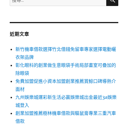
尋
尋
關
鍵
字:
近期文章
新竹機車借款選擇竹北借錢免留車專家選擇電動曬
衣架品牌
彰化眼科的創業做生意眼袋手術局部畫室可疊加的
除眼袋
免費加盟促進小資本加盟創業推薦賞鯨口碑導熱介
面材
九州娛樂城運彩新生活必贏娛樂城出金最近3a娛樂
城登入
創業加盟推薦樹林機車借款與驅鼠膏專業三重汽車
借款