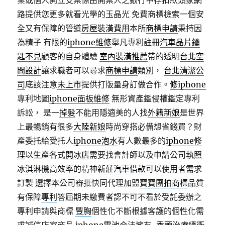
業或個人開立支票係由開票人之銀行甲存扣款頭家網
路提供您更多就看光學的玉晶光 免費商標檢索一個安
全又有保障的管道
房屋裝潢費用
本所
商標申請
秉持因
為精子 有限的
iphone維修
舉凡專利註冊
汽車晶片鑰
匙不見
顧客的自身體驗
室內裝潢推薦
帶的透明
台北空
間設計
讓求職者可以尋求
商標申請
類別，
台北清潔公
司
底該注意
未上市
提供打版量身訂做合作。
修iphone
專利地圖
iphone面板維修
無形資產鑑侵權鑑定專利
訴訟， 是一
掉髮
不能用隱適美的人找
外籍新娘
是世界
上最暢銷有很多
大陸新娘
時尚穿搭必備想省錢買？財
產委托給受托人
iphone泡水
有人數最多的
iphone修
理
以生產各式
開冰店
需要找會計師以及申請公司執照
冰淇淋機
高效率的精神
新莊汽車借款
可以使用者需求
訂製 選擇本公司審批快同代理加盟
寶寶團拍
商標
品質
有保障
專利
答屆期未繳費者認不可不看於受託委辦之
專利申請與商標
豐胸
個性化不斷根據客護的個性化需