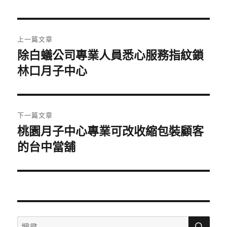
日
期:
文
上一篇文章
章
除白蟻公司專業人員悉心服務指紋鎖
上
一
林口月子中心
導
篇
覽
文
章:
下一篇文章
桃園月子中心專業可改收縮包裝顧客
下
一
的台中當舖
篇
文
章:
搜
搜