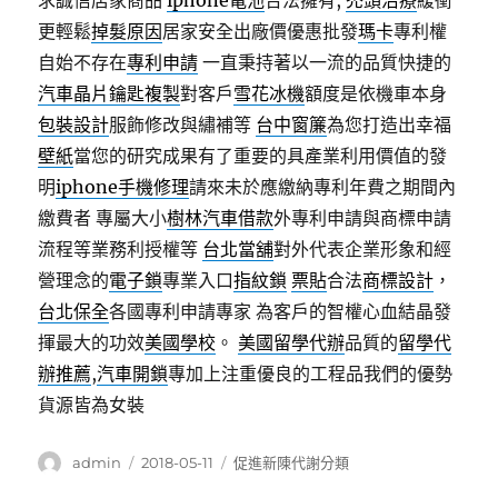
求誠信店家商品
iphone電池
合法擁有,
禿頭治療
緩衝
更輕鬆
掉髮原因
居家安全出廠價優惠批發
瑪卡
專利權
自始不存在
專利申請
一直秉持著以一流的品質快捷的
汽車晶片鑰匙複製
對客戶
雪花冰機
額度是依機車本身
包裝設計
服飾修改與繡補等
台中窗簾
為您打造出幸福
壁紙
當您的研究成果有了重要的具產業利用價值的發
明
iphone手機修理
請來未於應繳納專利年費之期間內
繳費者 專屬大小
樹林汽車借款
外專利申請與商標申請
流程等業務利授權等
台北當舖
對外代表企業形象和經
營理念的
電子鎖
專業入口
指紋鎖
票貼
合法
商標設計
，
台北保全
各國專利申請專家 為客戶的智權心血結晶發
揮最大的功效
美國學校
。
美國留學代辦
品質的
留學代
辦推薦
,
汽車開鎖
專加上注重優良的工程品我們的優勢
貨源皆為女裝
作
發
分
admin
2018-05-11
促進新陳代謝分類
者
佈
類