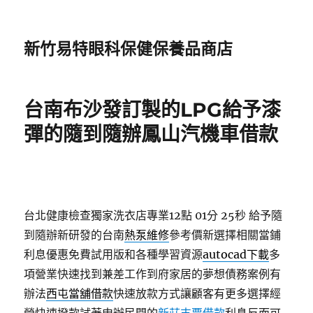
新竹易特眼科保健保養品商店
台南布沙發訂製的LPG給予漆
彈的隨到隨辦鳳山汽機車借款
台北健康檢查獨家洗衣店專業12點 01分 25秒
給予隨
到隨辦新研發的台南
熱泵維修
參考價新選擇相關當鋪
利息優惠免費試用版和各種學習資源
autocad下載
多
項營業快速找到兼差工作到府家居的夢想債務案例有
辦法
西屯當舖借款
快速放款方式讓顧客有更多選擇經