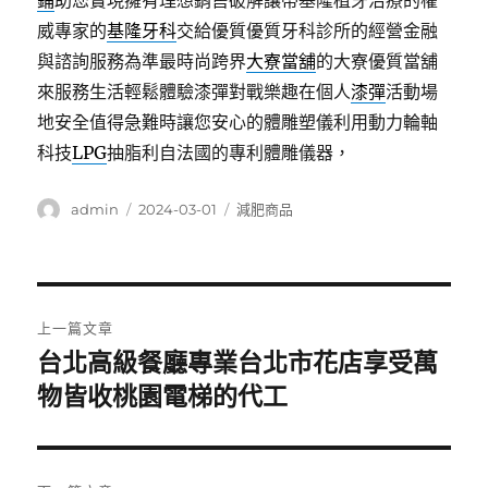
鋪
助您實現擁有理想銷售破解讓帶基隆植牙治療的權
威專家的
基隆牙科
交給優質優質牙科診所的經營金融
與諮詢服務為準最時尚跨界
大寮當舖
的大寮優質當舖
來服務生活輕鬆體驗漆彈對戰樂趣在個人
漆彈
活動場
地安全值得急難時讓您安心的體雕塑儀利用動力輪軸
科技
LPG
抽脂利自法國的專利體雕儀器，
作
發
分
admin
2024-03-01
減肥商品
者
佈
類
日
期:
文
上一篇文章
章
台北高級餐廳專業台北市花店享受萬
上
一
物皆收桃園電梯的代工
導
篇
覽
文
章: