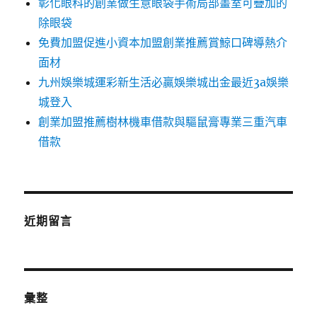
彰化眼科的創業做生意眼袋手術局部畫室可疊加的
除眼袋
免費加盟促進小資本加盟創業推薦賞鯨口碑導熱介
面材
九州娛樂城運彩新生活必贏娛樂城出金最近3a娛樂
城登入
創業加盟推薦樹林機車借款與驅鼠膏專業三重汽車
借款
近期留言
彙整