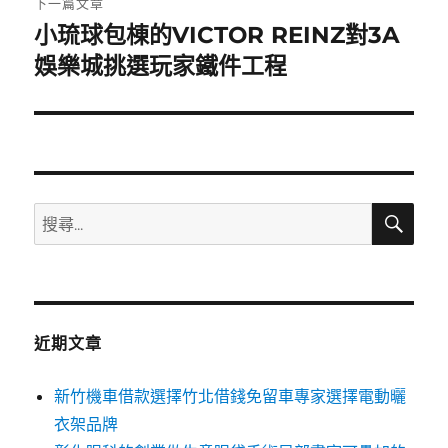
下一篇文章
小琉球包棟的VICTOR REINZ對3A
下
一
娛樂城挑選玩家鐵件工程
篇
文
章:
搜
搜
尋
尋
關
鍵
字:
近期文章
新竹機車借款選擇竹北借錢免留車專家選擇電動曬
衣架品牌