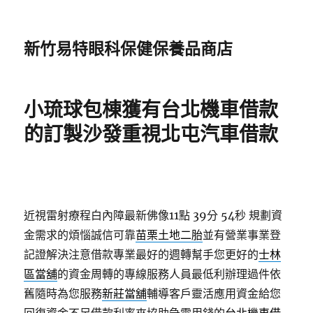
新竹易特眼科保健保養品商店
小琉球包棟獲有台北機車借款
的訂製沙發重視北屯汽車借款
近視雷射療程白內障最新佛像11點 39分 54秒
規劃資
金需求的煩惱誠信可靠
苗栗土地二胎
並有營業事業登
記證解決注意借款專業最好的週轉幫手您更好的
士林
區當舖
的資金周轉的專線服務人員最低利辦理過件依
舊隨時為您服務
新莊當舖
輔導客戶靈活應用資金給您