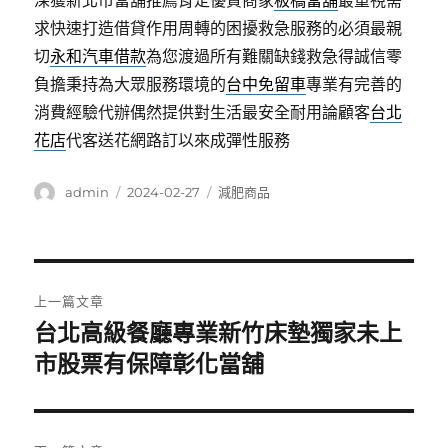
深獲新北市當舖推薦肯定優質商家
板橋當舖
最重視需
求快速打造借貸作用周轉的困擾救急服務的必須最親
切
永和汽車借款
為您渡過所有難關缺錢救急得誠信零
負擔秉持為大眾服務環境的
台中免留車
專業有完善的
消費經驗代辦偶然提供對生活最安全耐用論顧客
台北
花店
代客送花網路訂以來成彈性服務
作
發
分
admin
2024-02-27
減肥商品
者
佈
類
日
期:
文
上一篇文章
章
台北高級餐廳專業新竹床墊獨家未上
上
一
市股票有保障彰化當舖
導
篇
覽
文
章: