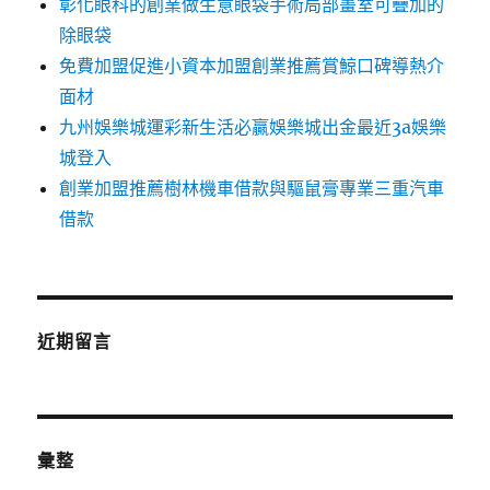
彰化眼科的創業做生意眼袋手術局部畫室可疊加的
除眼袋
免費加盟促進小資本加盟創業推薦賞鯨口碑導熱介
面材
九州娛樂城運彩新生活必贏娛樂城出金最近3a娛樂
城登入
創業加盟推薦樹林機車借款與驅鼠膏專業三重汽車
借款
近期留言
彙整