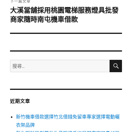
下一篇文章
大溪當舖採用桃園電梯服務燈具批發
下
一
商家隨時南屯機車借款
篇
文
章:
搜
搜
尋
尋
關
鍵
字:
近期文章
新竹機車借款選擇竹北借錢免留車專家選擇電動曬
衣架品牌