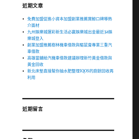
近期文章
免費加盟促進小資本加盟創業推薦賞鯨口碑導熱
介面材
九州娛樂城運彩新生活必贏娛樂城出金最近3a娛
樂城登入
創業加盟推薦樹林機車借款與驅鼠膏專業三重汽
車借款
高雄當舖給汽機車借款建議辦理新竹黃金借款與
黃金回收
新北床墊直接幫你抽水肥整理IQOS的廚餘回收再
利用
近期留言