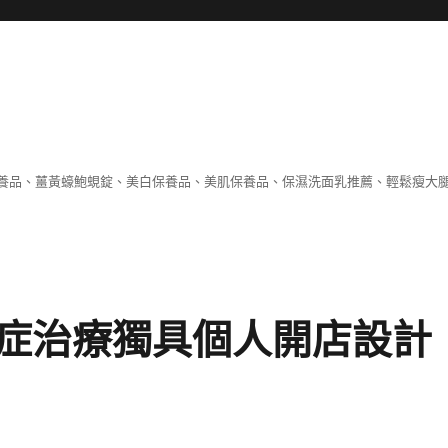
養品、薑黃蠔鮑蜆錠、美白保養品、美肌保養品、保濕洗面乳推薦、輕鬆瘦大
症治療獨具個人開店設計