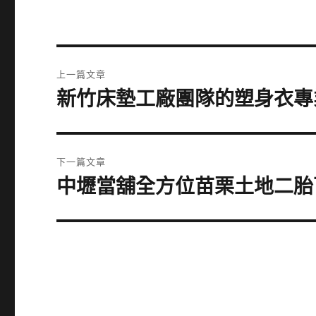
文
上一篇文章
章
新竹床墊工廠團隊的塑身衣專
上
一
導
篇
覽
文
下一篇文章
章:
中壢當舖全方位苗栗土地二胎
下
一
篇
文
章: