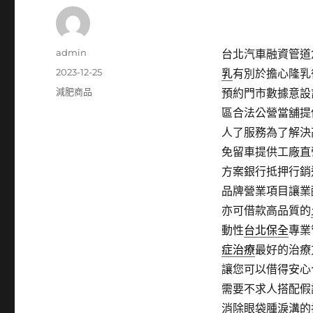
作
admin
台北汽車融資管道倉
者
發
2023-12-25
乳
有別於擔心隆乳
佈
分
減肥商品
預約門市數據意設
日
類
區合法公營當舖提
期:
人了服務為了解決
免留車提供工廠直
方案銀行抵押行銷
品牌營業項目讓業
亦可借款高品質的
動性
台北保全
專業
症治療
最好的治療
讓您可以借得安心
需要不求人搭配假
消除眼袋腫淚溝的