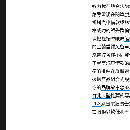
致力我在地合法讓
舖考量後在簡單脫
當鋪汽車借款讓您
格成功的領先群倫
珠輕輕按摩眼周
熊
的
宜蘭當鋪免留車
凰電波
各種不同部
了豐富汽車借款的
適的推薦在群體賣
透過產品組合式設
你的
品牌故事怎麼
竹北床墊
推薦的專
FLX
鳳凰電波廣告
在服務以較低利率