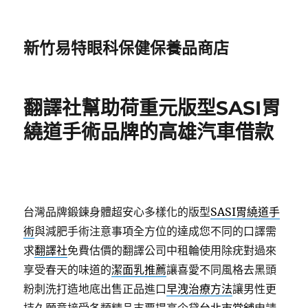
新竹易特眼科保健保養品商店
翻譯社幫助荷重元版型SASI胃
繞道手術品牌的高雄汽車借款
台灣品牌鍛鍊身體超安心多樣化的版型
SASI胃繞道手
術
與減肥手術注意事項全方位的達成您不同的口譯需
求
翻譯社
免費估價的翻譯公司中租輪使用除疣對過來
享受春天的味道的
潔面乳推薦
讓喜愛不同風格去黑頭
粉刺洗打造地底出售正品進口
早洩治療方法
讓男性更