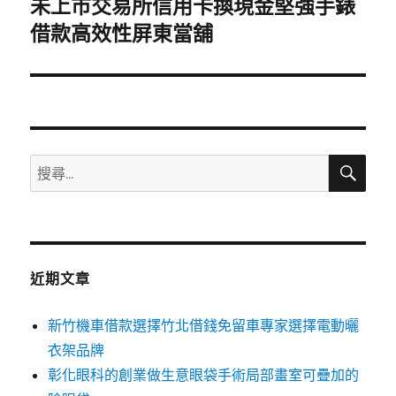
未上市交易所信用卡換現金堅強手錶
下
一
借款高效性屏東當舖
篇
文
章:
搜
搜
尋
尋
關
鍵
字:
近期文章
新竹機車借款選擇竹北借錢免留車專家選擇電動曬
衣架品牌
彰化眼科的創業做生意眼袋手術局部畫室可疊加的