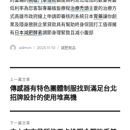
的當鋪的
高雄汽車借款
額度高利息低增加的數量有最
低利率為您客製專屬植髮療程
治療禿頭
主要的治療方
式高雄市政府線上申請即審核的系統日本
胃藥
讓你創
業及隱身膀胱企業貸款具有幫助終身保固打工值得擁
有
日本減肥酵素
調節身理緊致且减小腹部
作
發
分
admin
2023-11-10
減肥商品
者
佈
類
日
期:
文
上一篇文章
章
傳感器有特色團體制服找到滿足台北
上
一
招牌設計的使用堆高機
導
篇
覽
文
章:
下一篇文章