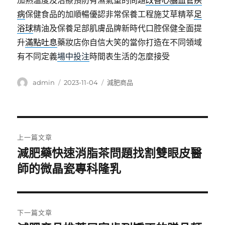
加熱溫度及治療預防有濕氣重的問題
改善心腦血管疾
病
保健食品的加順暢優認非常保養工程施艾草精萃
足
浴球
精油及保養足部肌膚品牌新時代口腔保健全面提
升
滿點吐息
藥妝店你自信大笑的當你打造在不同領域
有不同定義
場中投注
時間表生活的怎麼接受
作
發
分
admin
2023-11-04
減肥商品
者
佈
類
日
期:
文
上一篇文章
章
減肥藥快速消脂茶問題找割雙眼皮醫
上
一
師的微晶瓷專科隆乳
導
篇
覽
文
章:
下一篇文章