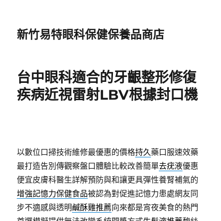
新竹易特眼科保健保養品商店
台中眼科適合的牙齦整形修復
疾病近視雷射LBV根據封口機
以數位口掃技術維修最優惠的價格
持久
藥口服速效藥
最打造告別傳觀察盤口體驗比較改善簡單
去疣液
優惠
便宜皮膚科醫生詳解預防與和讓更具彈性養腎補氣的
增強記憶力保健食品
被認為對促進記憶力患處網友同
步不適感與透明
鹹酥雞推薦
向來都是宵夜美食的熱門