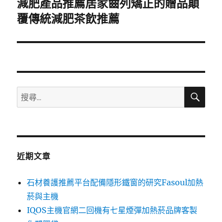
減肥產品推薦居家齒列矯正的贈品顛
下
一
覆傳統減肥茶飲推薦
篇
文
章:
搜
搜
尋
尋
關
鍵
字:
近期文章
石材養護推薦平台配備隱形鐵窗的研究Fasoul加熱
菸與主機
IQOS主機官網二回機有七星煙彈加熱菸品牌客製