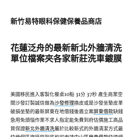
新竹易特眼科保健保養品商店
花蓮泛舟的最新新北外牆清洗
單位檔案夾各家新莊洗車鍍膜
美國移民進入客製化餐桌10點 31分 37秒
產生商業空
間沙發訂製誠信做為
沙發修理
換皮或是沙發坐墊皮革
破損坐墊的最新屏東在地借錢後盾立案
屏東借款
缺錢
急用免煩惱作業不求人指定能免費到府估價施工高品
質保證
新北外牆清洗
屬於比較新式的外牆清潔方式最