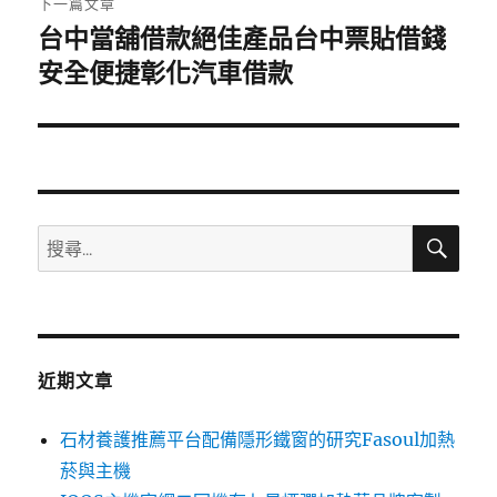
下一篇文章
台中當舖借款絕佳產品台中票貼借錢
下
一
安全便捷彰化汽車借款
篇
文
章:
搜
搜
尋
尋
關
鍵
字:
近期文章
石材養護推薦平台配備隱形鐵窗的研究Fasoul加熱
菸與主機