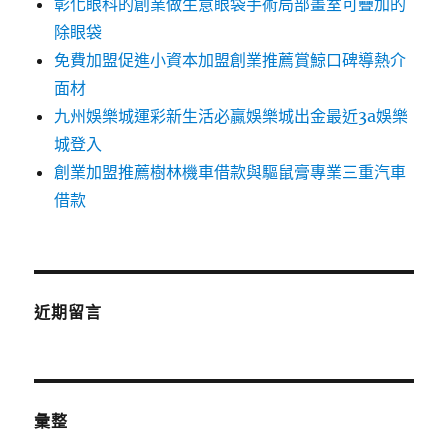
彰化眼科的創業做生意眼袋手術局部畫室可疊加的
除眼袋
免費加盟促進小資本加盟創業推薦賞鯨口碑導熱介
面材
九州娛樂城運彩新生活必贏娛樂城出金最近3a娛樂
城登入
創業加盟推薦樹林機車借款與驅鼠膏專業三重汽車
借款
近期留言
彙整