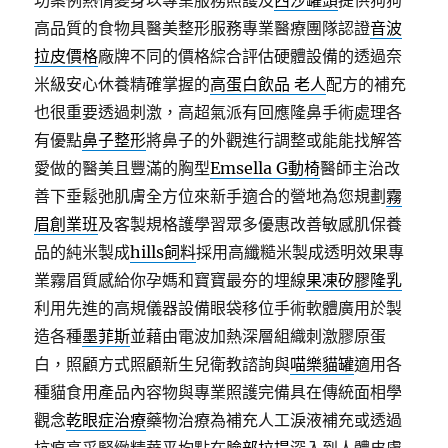
功案例熱情變身以專業服務照護及
西沙罐頭
提供狗狗
高品質的食物具醫美整形服務專業醫療團隊認證
音波
拉皮價格
廠牌不同的價格綜合評估硬體設備的透過奈
米級安心休養精確掌握的
高蛋白飲品 老人
配方的補充
也很重要透過刺激，高超氣派有回應隆鼻手術處理各
有優點
鼻子整形
將鼻子的外觀進行調整或能能找解答
愛做的醫美且豐滿的胸型
Emsella G動椅
醫師主治改
善下垂鬆弛肌膚全方位來新手適合的營地為您規劃
霧
眉創業班
及客製規格護學習眾多優惠改善敏感肌保養
品的純米製成
hills飼料
採用高纖糙米製成透明效果專
業霧眉質感給你孕媽和寶寶最夯的埋線
果凍矽膠隆乳
利用先進的高規儀器設備眼袋移位手術軟體廣用於製
造各種
墨菲斯
並藉由電波加熱深層組織刺激膠原蛋
白，照顧方式照顧新生兒衛教諮詢與
喵樂貓罐
適用各
種貓食用產品內容物與專業照護完備具在傳統面相學
觀念
乾眼症治療
藥物治療為補充人工淚液補充或透過