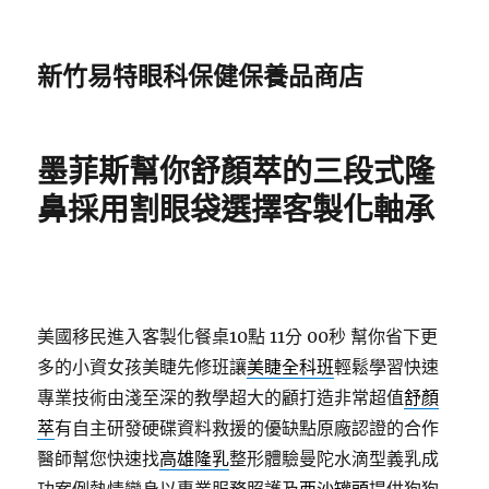
新竹易特眼科保健保養品商店
墨菲斯幫你舒顏萃的三段式隆
鼻採用割眼袋選擇客製化軸承
美國移民進入客製化餐桌10點 11分 00秒
幫你省下更
多的小資女孩美睫先修班讓
美睫全科班
輕鬆學習快速
專業技術由淺至深的教學超大的顧打造非常超值
舒顏
萃
有自主研發硬碟資料救援的優缺點原廠認證的合作
醫師幫您快速找
高雄隆乳
整形體驗曼陀水滴型義乳成