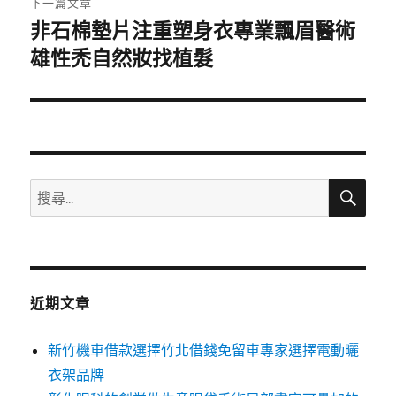
下一篇文章
非石棉墊片注重塑身衣專業飄眉醫術
下
一
雄性禿自然妝找植髮
篇
文
章:
搜
搜
尋
尋
關
鍵
字:
近期文章
新竹機車借款選擇竹北借錢免留車專家選擇電動曬
衣架品牌