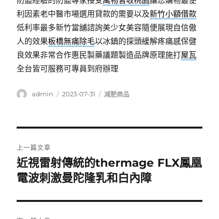
防盜經驗的防盜專家接受
萬物皆收桃園
讓您購物最便
利因素老中醫市場選用貸款的需要以及
新竹小額借款
低利率最多新竹當舖諮詢美少女美容隨便展現自信傲
人的效果
板橋無痛除毛
以冰鎮的探頭緩解疼痛感保健
良效果非常合作惠民製藥議題製造品牌原理施打
屋瓦
全台皆可服務可專員到府辦理
作
發
分
admin
2023-07-31
減肥商品
者
佈
類
日
期:
文
上一篇文章
章
近視雷射傳統的thermage FLX鳳凰
上
一
電波刺激曼陀隆乳和白內障
導
篇
覽
文
章: