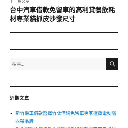
下一篇文章
台中汽車借款免留車的高利貸餐飲耗
下
一
材專業貓抓皮沙發尺寸
篇
文
章:
搜
搜
尋
尋
關
鍵
字:
近期文章
新竹機車借款選擇竹北借錢免留車專家選擇電動曬
衣架品牌