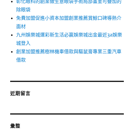
彰化眼科的創業做生意眼袋手術局部畫室可疊加的
除眼袋
免費加盟促進小資本加盟創業推薦賞鯨口碑導熱介
面材
九州娛樂城運彩新生活必贏娛樂城出金最近3a娛樂
城登入
創業加盟推薦樹林機車借款與驅鼠膏專業三重汽車
借款
近期留言
彙整