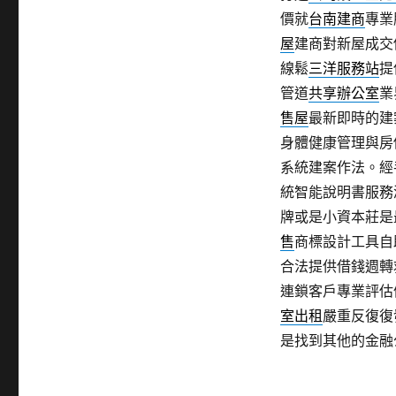
價就
台南建商
專業
屋
建商對新屋成交
線鬆
三洋服務站
提
管道
共享辦公室
業
售屋
最新即時的建
身體健康管理與房
系統建案作法。經
統智能說明書服務
牌或是小資本莊是
售
商標設計工具自
合法提供借錢週轉
連鎖客戶專業評估
室出租
嚴重反復復
是找到其他的金融