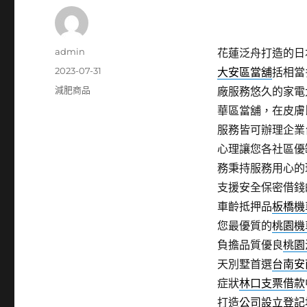
作
admin
花蓮泛舟打造的日本包
者
發
2023-07-31
大安區當舖
括相當
佈
分
減肥商品
廠服務悠久的家電
日
類
華區當舖，在皮膚
期:
服務皆可辦理企業
心理讓您各社區優
務秉持服務用心的
支援安全保密借錢
車齡抵押品
板橋機
您最優質的
桃園機
負擔品質優良
桃園
天別墅首選
台南安
症狀
林口支票借款
打造
公司設立登記