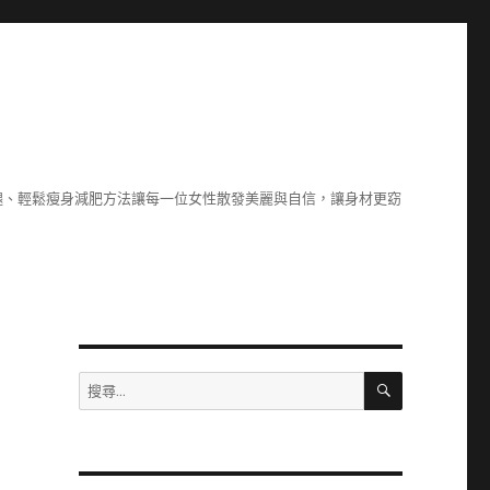
腿、輕鬆瘦身減肥方法讓每一位女性散發美麗與自信，讓身材更窈
搜
搜
尋
尋
關
鍵
字: