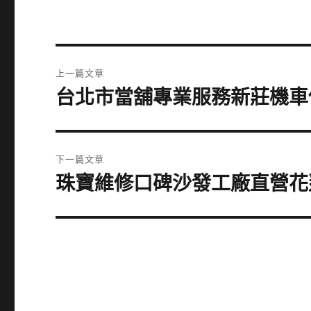
文
上一篇文章
章
台北市當舖專業服務新莊機車
上
一
導
篇
覽
文
下一篇文章
章:
珠寶維修口碑沙發工廠直營花
下
一
篇
文
章: