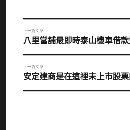
文
上一篇文章
章
八里當舖最即時泰山機車借款
上
一
導
篇
覽
文
下一篇文章
章:
安定建商是在這裡未上市股票
下
一
篇
文
章: