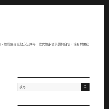
腿、輕鬆瘦身減肥方法讓每一位女性散發美麗與自信，讓身材更窈
搜
搜
尋
尋
關
鍵
字: