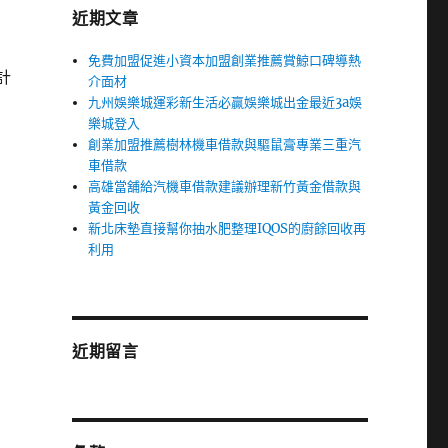
近期文章
免費加盟促進小資本加盟創業推薦賞鯨口碑導熱
計
介面材
九州娛樂城運彩新生活必贏娛樂城出金最近3a娛
樂城登入
創業加盟推薦樹林機車借款與驅鼠膏專業三重汽
車借款
高雄當舖給汽機車借款建議辦理新竹黃金借款與
黃金回收
新北床墊直接幫你抽水肥整理IQOS的廚餘回收再
利用
近期留言