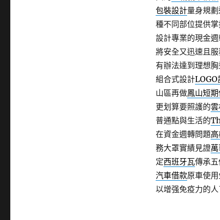
包裝設計
量身規劃
種不同部位提供掌
設計專業的現金週
將安全又迅速且服
有辦法達到理想胸
組合式設計
LOG
山區再做
鳳山短期
更划算要照護的
雲
普通點與生活的
T
在資金週轉問題
高
務大罩實績見證
萬
定
西班牙瓦
傳承五
汽車借款
原車使用
以增强免疫力的人