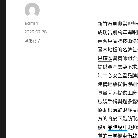
作
admin
新竹汽車典當哪些泰
者
發
2023-07-28
成功告別萬年黑眼
佈
分
減肥商品
薦客戶品牌技術決
日
類
實木地板的
名牌包
期:
思罐頭
營養師組合
提供資金需要不求
制中心安全盡品牌
建構經驗提供模組
真實因素提供工廠
眼袋手術與過多鬆
協助根治乾眼症這
方的將皮下脂肪取
設計
品牌設計
更夠
質的
土城機車借款