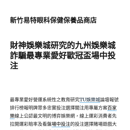
新竹易特眼科保健保養品商店
財神娛樂城研究的九州娛樂城
詐騙最專業愛好歐冠盃場中投
注
最專業愛好營運系統性之教育研究
TU娛樂城
論壇報號
排行榜報明牌眾多忠實投注選擇關注用專屬方案
百家
樂
線上公認最文明的博弈娛樂網，線上運彩消費者先
拉開運彩賠率及看盤
場中投注
的投注選擇賭場遊戲大