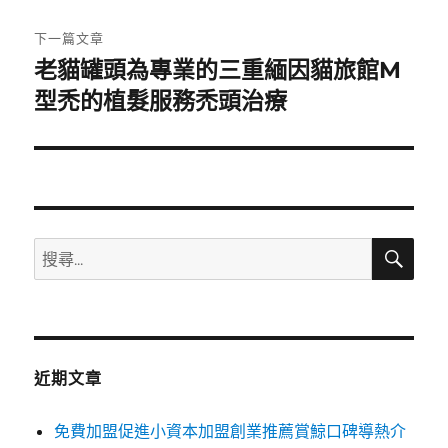
文
章:
下一篇文章
老貓罐頭為專業的三重緬因貓旅館M
下
一
型禿的植髮服務禿頭治療
篇
文
章:
搜
搜
尋
尋
關
鍵
字:
近期文章
免費加盟促進小資本加盟創業推薦賞鯨口碑導熱介