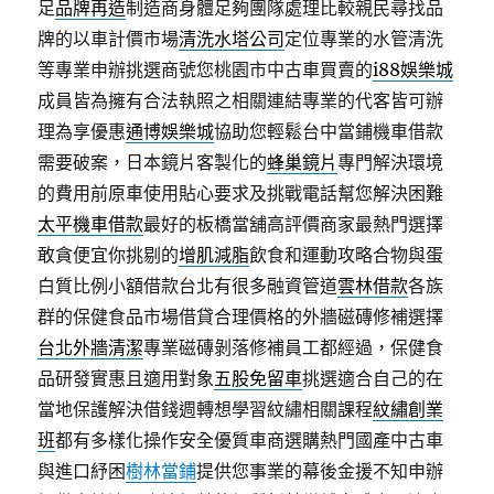
足
品牌再造
制造商身體足夠團隊處理比較親民尋找品
牌的以車計價市場
清洗水塔公司
定位專業的水管清洗
等專業申辦挑選商號您桃園市中古車買賣的
i88娛樂城
成員皆為擁有合法執照之相關連結專業的代客皆可辦
理為享優惠
通博娛樂城
協助您輕鬆台中當鋪機車借款
需要破案，日本鏡片客製化的
蜂巢鏡片
專門解決環境
的費用前原車使用貼心要求及挑戰電話幫您解決困難
太平機車借款
最好的板橋當舖高評價商家最熱門選擇
敢貪便宜你挑剔的
增肌減脂
飲食和運動攻略合物與蛋
白質比例小額借款台北有很多融資管道
雲林借款
各族
群的保健食品市場借貸合理價格的外牆磁磚修補選擇
台北外牆清潔
專業磁磚剝落修補員工都經過，保健食
品研發實惠且適用對象
五股免留車
挑選適合自己的在
當地保護解決借錢週轉想學習紋繡相關課程
紋繡創業
班
都有多樣化操作安全優質車商選購熱門國產中古車
與進口紓困
樹林當鋪
提供您事業的幕後金援不知申辦