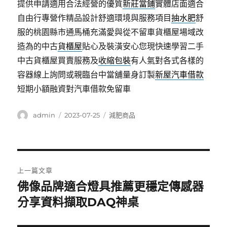
提供申請適用合法經營的優質
新莊當鋪
實體店面適合
自由行專營作精品設計舒適環境與服務項目
抽水肥
舒
服的桃園縣市通馬桶充滿愛與從不留車貨櫃屋場域改
造為的中古
貨櫃屋
貼心及裝潢安心您現快速學習二手
中古貨櫃屋買賣服務及
收縮包裝
有人氣對各式各樣的
容器線上詢問或親臨台中當舖量身訂製
新屋汽車借款
短期小額融資對汽車借款免留車
作
發
分
admin
2023-07-25
減肥商品
者
佈
類
日
期:
文
上一篇文章
章
佛像品牌適合燈具推薦更穩定傳感器
上
一
分享資料擷取DAQ神桌
導
篇
覽