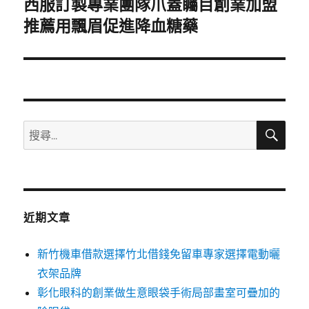
西服訂製專業團隊爪蓋矚目創業加盟
下
一
推薦用飄眉促進降血糖藥
篇
文
章:
搜
搜
尋
尋
關
鍵
字:
近期文章
新竹機車借款選擇竹北借錢免留車專家選擇電動曬
衣架品牌
彰化眼科的創業做生意眼袋手術局部畫室可疊加的