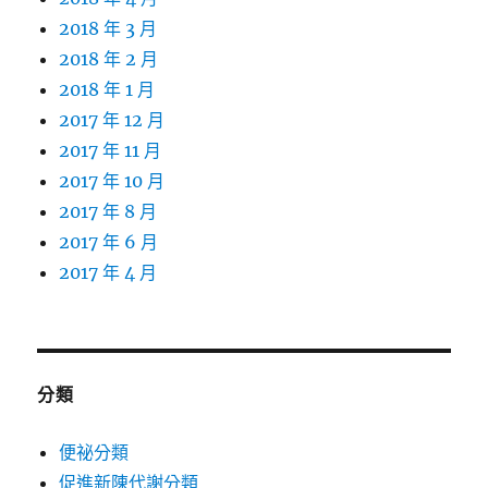
2018 年 3 月
2018 年 2 月
2018 年 1 月
2017 年 12 月
2017 年 11 月
2017 年 10 月
2017 年 8 月
2017 年 6 月
2017 年 4 月
分類
便祕分類
促進新陳代謝分類