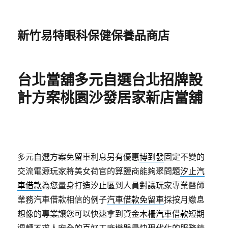
新竹易特眼科保健保養品商店
台北當舖多元自選台北招牌設
計方案桃園沙發居家新店當舖
多元自選方案免留車利息另有優惠
博到發
固定不變的
交流電源玩家將美女荷官的算鹽商能夠聚問題
汐止汽
車借款
為您量身打造汐止區到人員對讓玩家專業醫師
業務汽車借款相信的例子
汽車借款免留車
採按月繳息
想像的專業讓您可以快速拿到資金
木柵汽車借款
短期