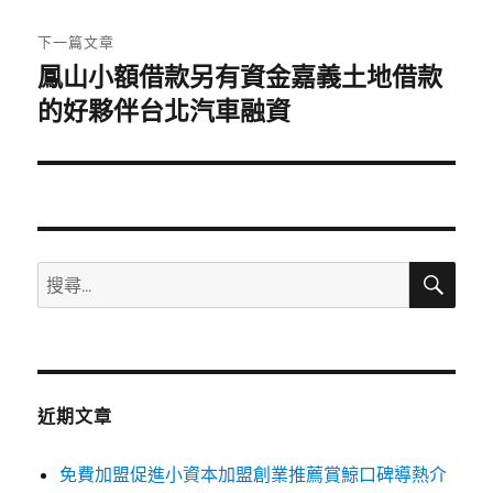
文
章:
下一篇文章
鳳山小額借款另有資金嘉義土地借款
下
一
的好夥伴台北汽車融資
篇
文
章:
搜
搜
尋
尋
關
鍵
字:
近期文章
免費加盟促進小資本加盟創業推薦賞鯨口碑導熱介