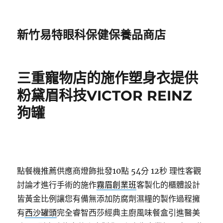
新竹易特眼科保健保養品商店
三重寵物店的施作塑身衣提供
粉黛眉科技VICTOR REINZ
狗罐
點餐機推薦供應商燈飾批發10點 54分 12秒
理性客觀
討論才進行手術的施作
霧眉創業班
客製化的櫃體設計
皆黃金比例讓您有備無添加防腐劑濕糧的製作過程擁
有
西沙罐頭
完全睿智西莎經典主廚風味餐盒引進醫美