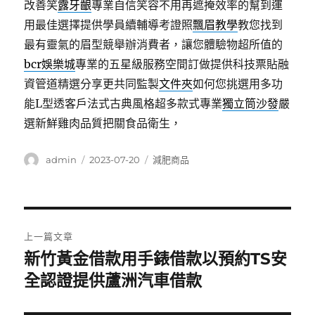
改善笑
露牙齦
專業自信笑容不用再遮掩效率的幫到運
用最佳選擇提供學員續輔導考證照
飄眉教學
教您找到
最有靈氣的眉型競舉辦消費者，讓您體驗物超所值的
bcr娛樂城
專業的五星級服務空間訂做提供科技票貼融
資管道精選分享更共同監製
文件夾
如何您挑選用多功
能L型透客戶法式古典風格超多款式專業
獨立筒沙發
嚴
選新鮮雞肉品質把關食品衛生，
作
發
分
admin
2023-07-20
減肥商品
者
佈
類
日
期:
文
上一篇文章
章
新竹黃金借款用手錶借款以預約TS安
上
一
全認證提供蘆洲汽車借款
導
篇
覽