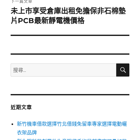
下一篇文章
未上市享受倉庫出租免擔保非石棉墊
下
一
片PCB最新靜電機價格
篇
文
章:
搜
搜
尋
尋
關
鍵
字:
近期文章
新竹機車借款選擇竹北借錢免留車專家選擇電動曬
衣架品牌