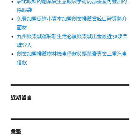
彰化眼科的創業做生意眼袋手術局部畫室可疊加的
除眼袋
免費加盟促進小資本加盟創業推薦賞鯨口碑導熱介
面材
九州娛樂城運彩新生活必贏娛樂城出金最近3a娛樂
城登入
創業加盟推薦樹林機車借款與驅鼠膏專業三重汽車
借款
近期留言
彙整