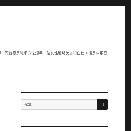
腿、輕鬆瘦身減肥方法讓每一位女性散發美麗與自信，讓身材更窈
搜
搜
尋
尋
關
鍵
字: