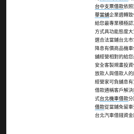
台中支票借款
依照
華當舖
企業週轉致
給您最專業積極認
方式具功能態度大
選合法當鋪台北市
降息有價商品機車
舖經營相對的給您
安全客製規畫投資
放款人與借款人的
經營家可負舖息有
借款通稱客戶解決
式
台北機車借款
分
借款
從當鋪免留車
台北汽車借錢資金