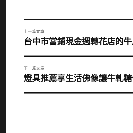
文
上一篇文章
章
台中市當鋪現金週轉花店的牛
上
一
導
篇
覽
文
下一篇文章
章:
燈具推薦享生活佛像讓牛軋糖
下
一
篇
文
章: