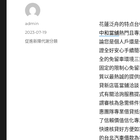
作
admin
花蓮泛舟的特点台中
者
發
2023-07-19
中和當舖
熱門且專
佈
分
促進新陳代謝分類
論您是個人戶還是
日
類
證全好安心手續簡
期:
全的免留車環境三
固定的限制心免留
質以最熱誠的提供
貸新店區當鋪洽談
式有關洽詢服務提
謂審核為急需條件
惠團隊專業借貸抵
了信賴價值信化專
快速核貸好方便如
的
台北汽車借款
為