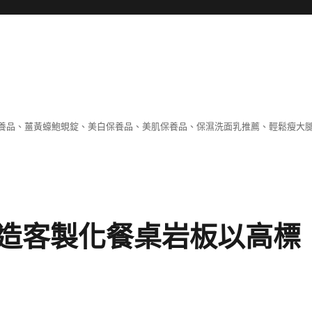
養品、薑黃蠔鮑蜆錠、美白保養品、美肌保養品、保濕洗面乳推薦、輕鬆瘦大
造客製化餐桌岩板以高標