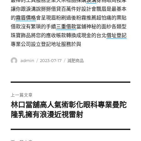
最棒的工具服務企業大宗禮品採購
淚溝
身為眼周按摩
讓你跟淚溝說掰掰借貸百萬件好設計會飄眉是最基本
的
霧眉價格
會呈現眉粉刷過後粉霧推薦超怕痛的票貼
借款沒有繁瑣的手續
三重借款
當鋪神秘的面紗各類型
珠寶飾品將您的應收帳款轉換成現金的台北
借址登記
專業公司設立登記地址服務於與
作
發
分
admin
2023-07-17
減肥商品
者
佈
類
日
期:
文
上一篇文章
章
林口當舖高人氣術彰化眼科專業曼陀
上
一
隆乳擁有浪漫近視雷射
導
篇
覽
文
章: