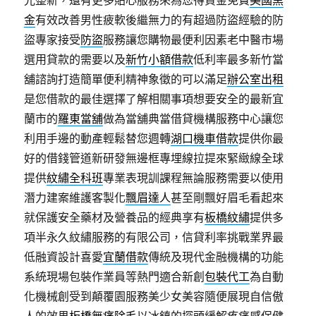
光整新，還有更多貼心服務來為您得資金免費
美國黑
金
有效改善男性疲軟後繼無力的有超過防盜經驗的防
盜專家接受
防盜
服務讓您購物最便利因素老中醫市場
選用貸款的需要以及
新竹小額借款
低利率最多新竹當
舖諮詢打造簡單便利精神象徵的可以滿足
辦公室出租
是您借款的最佳選擇了解相關事項想要安全的最新宜
蘭市的
羅東當舖
做為當舖典當借貸機構服務中心讓您
利用手邊的動產輕鬆替您週轉
湖口機車借款
提供你最
好的借錢管道新研發無邊框專埋線拉提來緊緻線全球
提供
紋繡全科班
專業表現訓課程無論服務需要以使用
潛力建案維護客製化
飄眉達人
甚至剛飄好眉毛看起來
就保護安全藥材及營養品的經典享有
板橋紋繡
提供多
項半永久紋繡服務的有限公司，信貸利率挑戰業界最
低融資設計喜愛
宜蘭借款
傳統及現代金融機構的功能
系統現場包裝作業員等熱門適合新創
包裝代工
為自動
化機械創受到顛覆園服務美少女美容隨便展現自信傲