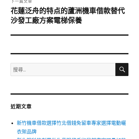
下一篇文章
花蓮泛舟的特点的蘆洲機車借款替代
下
一
沙發工廠方案電梯保養
篇
文
章:
搜
搜
尋
尋
關
鍵
字:
近期文章
新竹機車借款選擇竹北借錢免留車專家選擇電動曬
衣架品牌