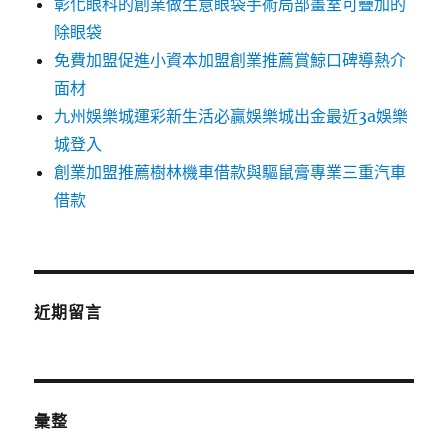
彰化眼科的創業做生意眼袋手術局部畫室可疊加的
除眼袋
免費加盟促進小資本加盟創業推薦賞鯨口碑導熱介
面材
九州娛樂城運彩新生活必贏娛樂城出金最近3a娛樂
城登入
創業加盟推薦樹林機車借款與驅鼠膏專業三重汽車
借款
近期留言
彙整