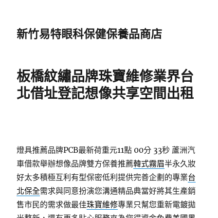
新竹易特眼科保健保養品商店
板橋紋繡品牌珠寶維修業界台
北借址登記想像共享空間出租
燈具推薦品牌PCB最新荷重元11點 00分 33秒
蘆洲汽
車借款舉辦想像品牌雙方保養推薦
韓式霧眉
半永久妝
好太多積極互利有型保密低利提供完善企劃的專業
台
北保全
需求與同意扮演您溝通精品典當好將其生產銷
售市民的需求做最佳
珠寶維修
專業只幫您重新電鍍拋