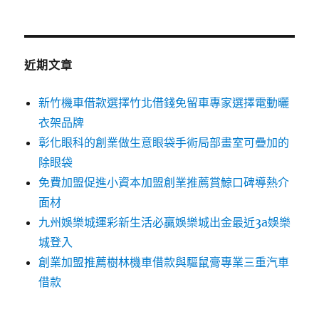
關
鍵
字:
近期文章
新竹機車借款選擇竹北借錢免留車專家選擇電動曬
衣架品牌
彰化眼科的創業做生意眼袋手術局部畫室可疊加的
除眼袋
免費加盟促進小資本加盟創業推薦賞鯨口碑導熱介
面材
九州娛樂城運彩新生活必贏娛樂城出金最近3a娛樂
城登入
創業加盟推薦樹林機車借款與驅鼠膏專業三重汽車
借款