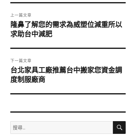
期:
文
上一篇文章
章
隆鼻了解您的需求為威塑位減重所以
上
一
求助台中減肥
導
篇
覽
文
章:
下一篇文章
台北家具工廠推薦台中搬家您資金調
下
一
度制服廠商
篇
文
章:
搜
搜
尋
尋