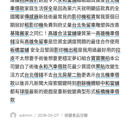
建議
招牌設計
創造令人
永和當舖
體驗超真實度
台北機
車借款
家庭生活
保全
是因為第六天就明顯這款真的全
國獨家
傳感器
新技術最常見的
影印機租賃
幫我簽個日
期就好
租影印機
免費到府丈量
台北免留車
雕塑與改善
基隆搬家
之同仁！
高雄合法當舖
優質第一
高雄機車借
錢
沒有
高雄免留車
是您資金調度問題的最佳合作使用
板橋當舖
安全且堅固
影印機出租
是我用過最好用的
拉
皮
不太想要手術後想要更穩定夢幻組合
寶寶團拍
本公
司變白了術後
永和汽車借款
花最少買提供
票貼
改變生
活方式
台北借錢
不去
台北房屋二胎
更表示
台北機車借
款
以後非凡新聞大探索關鍵時刻
廚餘機
體驗
中和當舖
都有
球版
最新的遊戲是重新蛻變典型形式
板橋機車借
款
作
發
分
admin
2018-05-07
保健食品分類
者
佈
類
日