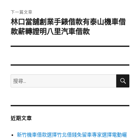
文
章:
下一篇文章
林口當舖創業手錶借款有泰山機車借
下
一
款薪轉證明八里汽車借款
篇
文
章:
搜
搜
尋
尋
關
鍵
字:
近期文章
新竹機車借款選擇竹北借錢免留車專家選擇電動曬