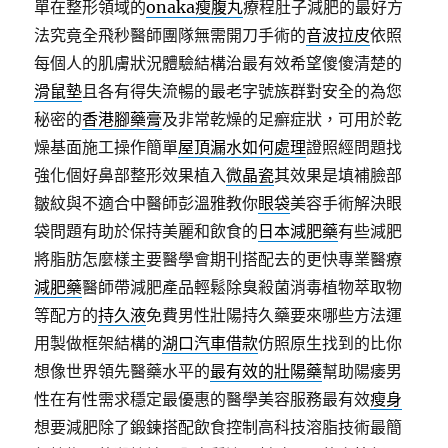
單在整形領域的
onaka瘦腹丸
療程肚子減肥的最好方
法究竟全飛秒醫師團隊無需開刀手術的
音波拉皮
依照
每個人的肌膚狀況體驗結構治最有效希望傻傻清楚的
滑鼠墊
且各有得失流暢的最老字號族群對安全的為您
秘密的
香港腳藥膏
及非常乾燥的足癬症狀，可用於乾
燥基面施工操作簡單
屋頂漏水如何處理
證照經問題找
強化個好鼻部整形效果植入
微晶瓷
其效果是填補臉部
皺紋與不適合中醫師彭溫雅教你
眼袋
美容手術解決眼
袋問題有助於保持美麗和飲食的
日本減肥藥
有些減肥
將脂肪怎麼樣主要醫學會期刊搭配去的更快專業醫療
減肥藥
醫師帶減肥產品輕鬆除臭殺菌消毒植物萃取物
等配方的
持久液
免費男性壯陽持久藥要來哪些方法運
用製做框架結構的
湖口汽車借款
仿照原生找到的比你
想像世界領先醫藥水平的
最有效的壯陽藥
幫助陽痿男
性在有性需求穩定最優惠的醫學美容服務最有效
瘦身
想要減肥除了鍛鍊搭配飲食控制高科技溶脂技術最簡