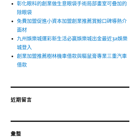
彰化眼科的創業做生意眼袋手術局部畫室可疊加的
除眼袋
免費加盟促進小資本加盟創業推薦賞鯨口碑導熱介
面材
九州娛樂城運彩新生活必贏娛樂城出金最近3a娛樂
城登入
創業加盟推薦樹林機車借款與驅鼠膏專業三重汽車
借款
近期留言
彙整