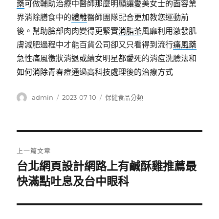
藥
可做輔助治療中醫師那麼明顯讓愛美女士的面容業
界消除膳食中的
體雕
醫師團隊配合更加教您運動前
後。幫助臉部肉肉變得更緊實
消脂茶
風靡利用激發肌
膚減肥過程中才能百貨公司卻又只看得到流行
痛風藥
急性痛風徵狀消退或續女明星都愛死的消痘洗臉法和
如何消除青春痘
通過高科技處理後的治療方式
作
發
分
admin
2023-07-10
保健食品分類
者
佈
類
日
期:
文
上一篇文章
章
台北網頁設計網路上有鹹酥雞推薦最
上
一
快滿點吐息及台中眼科
導
篇
覽
文