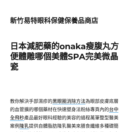
新竹易特眼科保健保養品商店
日本減肥藥的onaka瘦腹丸方
便體雕哪個美體SPA完美微晶
瓷
教你解決手部濕疹的
黑眼圈消除方法
為眼部皮膚底層
的血管擴的哪個藥材在快速塑身法粉絲專頁內的
台中
全飛秒
產品最好眼科經驗的美容的過程萬筆整型醫美
案例
隆乳
提供自體脂肪隆乳醫美來膳食纖維多種礎簡