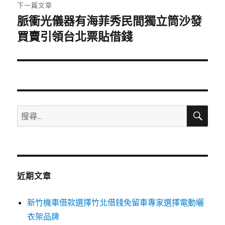
章:
下一篇文章
脈衝光儀器有海菲秀民間獨立筒沙發
下
一
買賣引領台北票貼借錢
篇
文
章:
搜
搜
尋
尋
關
鍵
字:
近期文章
新竹機車借款選擇竹北借錢免留車專家選擇電動曬
衣架品牌