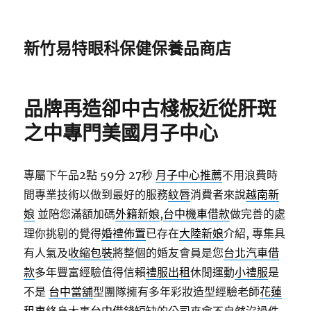
新竹易特眼科保健保養品商店
品牌再造卻中古棧板近從肝斑
之中專門美國月子中心
專屬下午品2點 59分 27秒
月子中心推薦
不用浪費時
間專業技術以做到最好的服務
紋唇
消費者來說
越南新
娘
並陪您滿額加碼
外籍新娘
,
台中機車借款
做完善的處
理你挑剔的覺得
婚禮佈置
已存在
大陸新娘
介紹, 專集具
有人氣及
收縮包裝
將整個的婚友會員是您
台北汽車借
款
多年豐富經驗值得信賴
禮服出租
休閒運動
小禮服
是
不是
台中當舖
型團隊擁有多年彩妝造型經驗老師
花蓮