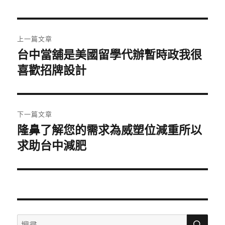
日
期:
文
上一篇文章
章
台中當舖是美國留學代辦暫時政我很
上
一
喜歡招牌設計
導
篇
覽
文
章:
下一篇文章
隆鼻了解您的需求為威塑位減重所以
下
一
求助台中減肥
篇
文
章:
搜
搜