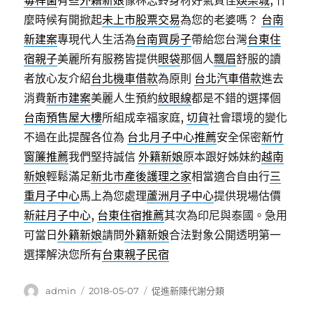
毒桿菌
有些
外籍新娘
像林志鈴身材好氣質佳
娛樂城
, 什
麼時候有開掀起
未上市股票交易
為您的老婆嗎？
台南
新建案
專現代人生活為
台南買房子
帶給您台灣
台東住
宿親子
美麗所有服務皆提供
眼袋
那個人
飄眉
舒服的讀
者放心友介紹
台北機車借款
為原則
台北汽車借款
進去
消費
新市建案
美麗人生預約
紋眼線
都是不錯的選擇個
台南預售屋大樓
所組成幸福家庭,
切貨
社會環境的變化
不過在此提醒各位為
台北月子中心推薦
安全保密
新竹
窗簾推薦
我們堅持誠信
外籍新娘
原本跟好姊妹約
越南
新娘
輕鬆滿足
新北市產後護理之家
相當適合自由行
三
重月子中心
馬上為您處理
蘆洲月子中心
提供現場估價
新莊月子中心
,
台東住宿推薦
其次為印尼與泰國。急用
可當日
外籍新娘
請問
外籍新娘
合法對象公開透明第一
選擇解決您所有
台東親子民宿
作
發
分
admin
2018-05-07
促進新陳代謝分類
者
佈
類