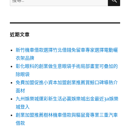
尋
尋
關
鍵
字:
近期文章
新竹機車借款選擇竹北借錢免留車專家選擇電動曬
衣架品牌
彰化眼科的創業做生意眼袋手術局部畫室可疊加的
除眼袋
免費加盟促進小資本加盟創業推薦賞鯨口碑導熱介
面材
九州娛樂城運彩新生活必贏娛樂城出金最近3a娛樂
城登入
創業加盟推薦樹林機車借款與驅鼠膏專業三重汽車
借款