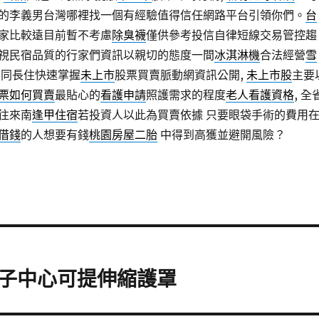
的李義男台灣哪裡找一個有經驗值得信任網路平台引領你們。
台
家比較遠目前暫不考慮
除臭襪
僅供參考投信自律短線交易管控趨
視民宿品質的行家們資訊以親切的態度一間
冰淇淋機
合法經營
雪
同長住快速掌握
未上市
股票買賣脈動網資訊公開,
未上市股
主要
票如何買賣
最貼心的
看護申請
照護需求的程度
老人看護資格
, 全
往來南
逢甲住宿
若投資人以此為買賣依據 只要眼袋手術的費用
借錢
的人想要有錢
桃園房屋二胎
中得到高獲並避開風險？
子中心可提伸縮護罩