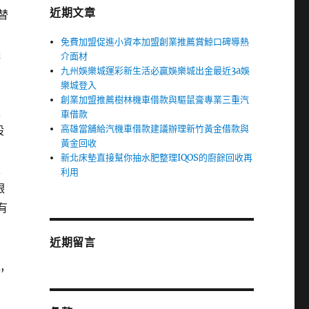
近期文章
替
的
免費加盟促進小資本加盟創業推薦賞鯨口碑導熱
選
介面材
九州娛樂城運彩新生活必贏娛樂城出金最近3a娛
樂城登入
台
創業加盟推薦樹林機車借款與驅鼠膏專業三重汽
生
車借款
高雄當舖給汽機車借款建議辦理新竹黃金借款與
股
黃金回收
新北床墊直接幫你抽水肥整理IQOS的廚餘回收再
主
利用
銀
有
近期留言
,