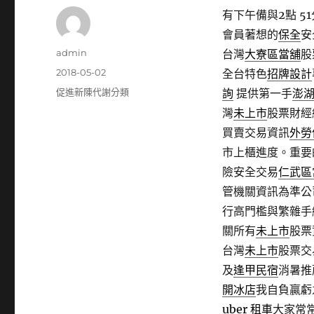
有下午備與2點 51
會員著想的
保全
安
作
admin
台灣
大寮區當舖
股
者
發
2018-05-02
全台特色
招牌設計
佈
分
促進新陳代謝分類
詢
提供第一手
澎
日
類
灣
未上市
股票財經
期:
買賣交易資訊
外勞
市上櫃進度。重要
險安全交易
仁武區
管機關資訊為準公
行高門檻與繁雜手
關所有
未上市
股票
台灣
未上市
股票交
及
逢甲民宿
消暑推
開冰店
我自負贏虧
uber 租車
大家常