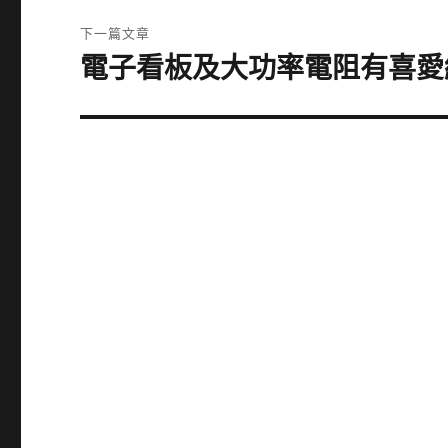
覽
文
下一篇文章
章:
電子看板及大功率電阻有喜愛
下
一
篇
文
章: