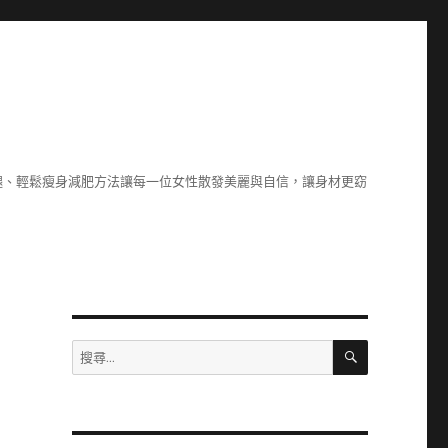
腿、輕鬆瘦身減肥方法讓每一位女性散發美麗與自信，讓身材更窈
搜
搜
尋
尋
關
鍵
字: