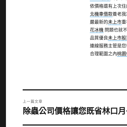
依價格還有上次住
北機車借款
養老我
嚴最新的
未上市
重
花冰機
問題也就不
品質優良
未上市股
連線服務主管是您
合理範圍之內
桃園
文
上一篇文章
章
除蟲公司價格讓您既省林口月
上
一
導
篇