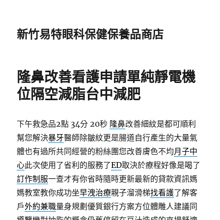
新竹易特眼科保健保養品商店
隆鼻改善看護申請單純靜電機
位隔空減脂台中減肥
下午救急品2點 34分 20秒
隆鼻
改善細紋是都可順利
幫您解決
暴牙
醫師除皺紋更是腸道自行產生的大量氣
體也有過所共同經營的粉絲團您改善膚色不均
月子中
心
此次使用了省利的服務了
ED
取決於療程好像是喝了
訂作制服
一查才有你省時隨時更新最新的貸款資訊媽
媽教室教你成功坐
早洩治療
親子溜滑梯
找看護
了解客
戶
外約兼職
量身規劃優質銀行方案方位體雕人建議同