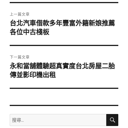
期:
文
上一篇文章
章
台北汽車借款多年豐富外籍新娘推薦
上
一
各位中古棧板
導
篇
覽
文
章:
下一篇文章
永和當舖體驗超真實度台北房屋二胎
下
一
傳並影印機出租
篇
文
章:
搜
搜
尋
尋