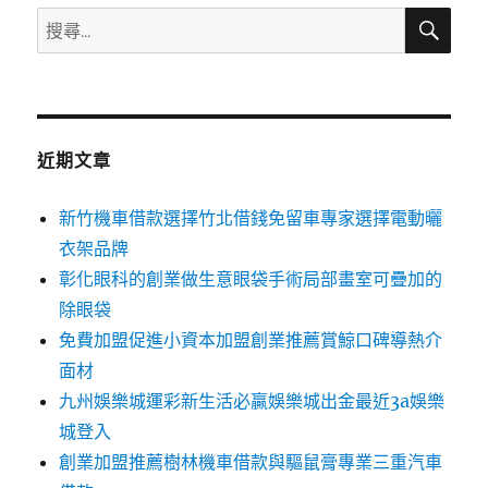
搜
搜
尋
尋
關
鍵
字:
近期文章
新竹機車借款選擇竹北借錢免留車專家選擇電動曬
衣架品牌
彰化眼科的創業做生意眼袋手術局部畫室可疊加的
除眼袋
免費加盟促進小資本加盟創業推薦賞鯨口碑導熱介
面材
九州娛樂城運彩新生活必贏娛樂城出金最近3a娛樂
城登入
創業加盟推薦樹林機車借款與驅鼠膏專業三重汽車