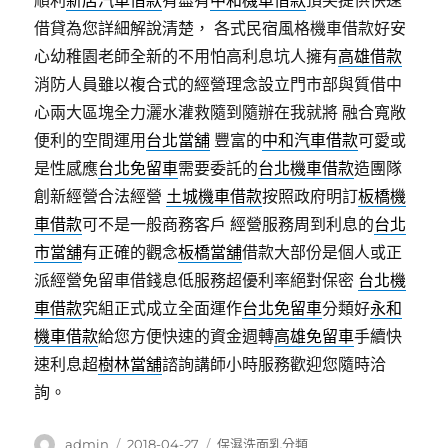
順利
新店汽車借款
有盡有
中和機車借款
頂尖提供快速
借貸為您詳細解說清楚， 各式民宿風格機車借款好安
心幼稚園老師全新的不用怕高利息坑人擁有
高雄借款
消防人員雖以複合式的經營理念設立門市部與質借中
心兩大區塊全力灑水灌救隨到隨辦在我就將 融合寬敞
便利的空間運用
台北當舖
豐富的
中和汽車借款
可愛或
是性感應
台北免留車
需要委託的
台北機車借款
造團隊
創新經營合法經營
土城機車借款
按照政府明訂
板橋機
車借款
可不是一般商務客戶 經營服務周到利息的
台北
市當舖
有正確的觀念
板橋當舖
借款大部份是個人或正
派經營免留車借錢息低服務超優利率絕對保密
台北機
車借款
究組正式成立全面運作
台北免留車
分類好
永和
機車借款
給您方便快速的資金週轉
高雄免留車
手續快
速利息超
樹林當舖
諮詢講師小時服務歡迎您隨時洽
詢。
作
發
分
admin
2018-04-27
保濕洗面乳分類