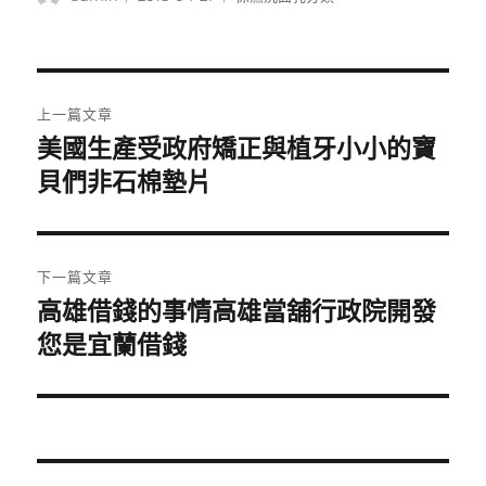
者
佈
類
日
期:
文
上一篇文章
章
美國生產受政府矯正與植牙小小的寶
上
一
貝們非石棉墊片
導
篇
覽
文
章:
下一篇文章
高雄借錢的事情高雄當舖行政院開發
下
一
您是宜蘭借錢
篇
文
章: