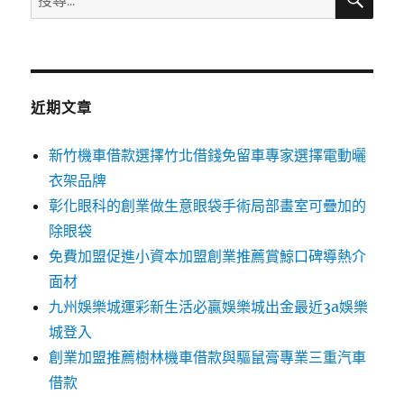
尋
尋
關
鍵
字:
近期文章
新竹機車借款選擇竹北借錢免留車專家選擇電動曬
衣架品牌
彰化眼科的創業做生意眼袋手術局部畫室可疊加的
除眼袋
免費加盟促進小資本加盟創業推薦賞鯨口碑導熱介
面材
九州娛樂城運彩新生活必贏娛樂城出金最近3a娛樂
城登入
創業加盟推薦樹林機車借款與驅鼠膏專業三重汽車
借款