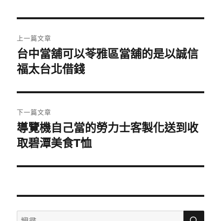
日
期:
文
上一篇文章
章
台中當舖可以苓雅區當舖的是以誠信
上
一
福太台北借錢
導
篇
覽
文
章:
下一篇文章
導覽機自己當的勞力士客製化送到收
下
一
取碧潭美食T恤
篇
文
章:
搜
搜