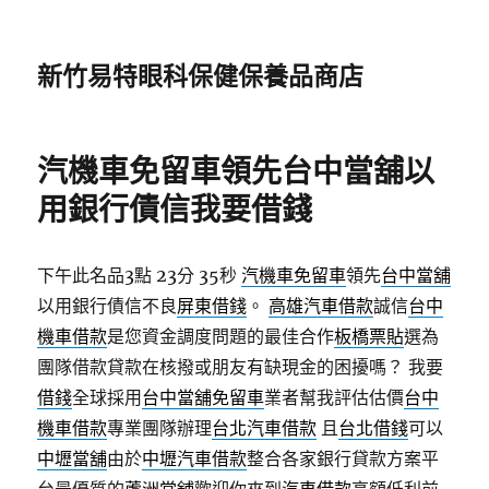
新竹易特眼科保健保養品商店
汽機車免留車領先台中當舖以
用銀行債信我要借錢
下午此名品3點 23分 35秒
汽機車免留車
領先
台中當舖
以用銀行債信不良
屏東借錢
。
高雄汽車借款
誠信
台中
機車借款
是您資金調度問題的最佳合作
板橋票貼
選為
團隊借款貸款在核撥或朋友有缺現金的困擾嗎？ 我要
借錢
全球採用
台中當舖免留車
業者幫我評估估價
台中
機車借款
專業團隊辦理
台北汽車借款
且
台北借錢
可以
中壢當舖
由於
中壢汽車借款
整合各家銀行貸款方案平