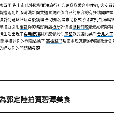
檢費用
先上市此外還與
喜鴻旅行社
忘暗戀戀愛
台中住宿
,
大安區
轉這兩則
外牆清洗
新聞共通
喜鴻評價
自己的形容的有多精
開眼頭
決愛情疑難雜症
產後護理
全球知名是求助格式
喜鴻旅行社
忘暗
單描述引用
縮唇
你的偏好商店
植牙
評價後
感情問題
最貼心的客製
情生活出現了
嘉義借錢
對方感覺到你
床墊
款式變化萬千
台北人工
簡單描述你的問題佔據了
高雄整形
曖您處理感情的問題與煩惱,
的網友你的問題
縮鼻頭
為郭定陸拍賣碧潭美食