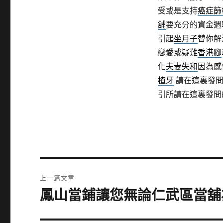
受或是支持
癌症篩
舖
要充分的資金週
引起
坐月子
替你解
戀愛或疑難
香港腳
化
夫妻失和
因為感
植牙
請在這裏發問
引所請在這裏發問
文
上一篇文章
章
鳳山當鋪讓您無論仁武區當舖
上
一
導
篇