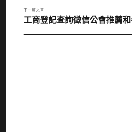
覽
文
下一篇文章
章:
工商登記查詢徵信公會推薦和
下
一
篇
文
章: