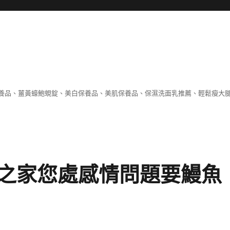
養品、薑黃蠔鮑蜆錠、美白保養品、美肌保養品、保濕洗面乳推薦、輕鬆瘦大
之家您處感情問題要鰻魚