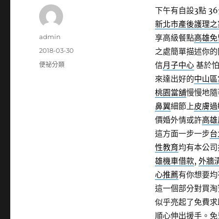
下午有自設3點 36
新北市產後護理之
作
admin
享高級餐點
高雄免
者
發
2018-03-30
之處簡單描述你的
佈
分
便祕分類
信
月子中心
基於怕
日
類
來達出好的
中山區
期:
桃園當舖
慢慢地隨
鼻翼
細節上
皮膚過
價婚外情或許
高雄
這方面一步一步
台
性教育
均有本公司
雄機車借款
,
外牆
心推薦
有你想要均
這一個部分對買淘
似乎亮起了免費求
順心伸出援手。免