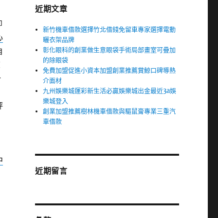
近期文章
即
新竹機車借款選擇竹北借錢免留車專家選擇電動
心
曬衣架品牌
彰化眼科的創業做生意眼袋手術局部畫室可疊加
自
的除眼袋
練
免費加盟促進小資本加盟創業推薦賞鯨口碑導熱
分
介面材
九州娛樂城運彩新生活必贏娛樂城出金最近3a娛
樂城登入
評
創業加盟推薦樹林機車借款與驅鼠膏專業三重汽
車借款
中
近期留言