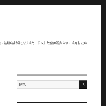
腿、輕鬆瘦身減肥方法讓每一位女性散發美麗與自信，讓身材更窈
搜
搜
尋
尋
關
鍵
字: