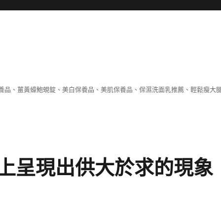
養品、薑黃蠔鮑蜆錠、美白保養品、美肌保養品、保濕洗面乳推薦、輕鬆瘦大
上呈現出供大於求的現象