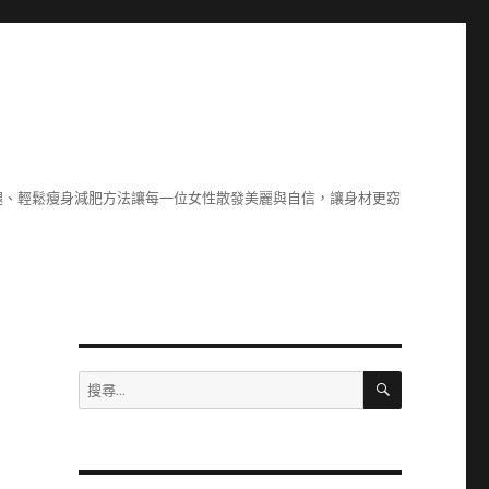
腿、輕鬆瘦身減肥方法讓每一位女性散發美麗與自信，讓身材更窈
搜
搜
尋
尋
關
鍵
字: