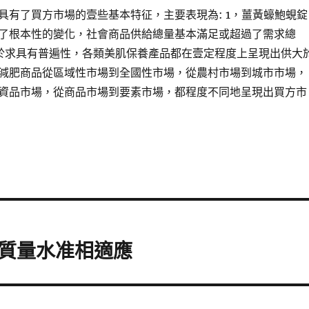
具有了買方市場的壹些基本特征，主要表現為: 1，薑黃蠔鮑蜆錠
了根本性的變化，社會商品供給總量基本滿足或超過了需求總
於求具有普遍性，各類美肌保養產品都在壹定程度上呈現出供大
減肥商品從區域性市場到全國性市場，從農村市場到城市市場，
資品市場，從商品市場到要素市場，都程度不同地呈現出買方市
質量水准相適應