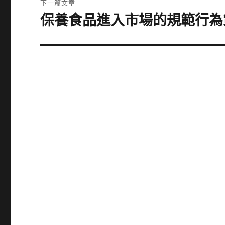
下一篇文章
章:
保養食品進入市場的規範行為
下
一
篇
文
章: