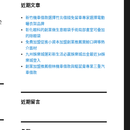
近期文章
新竹機車借款選擇竹北借錢免留車專家選擇電動
於
曬衣架品牌
彰化眼科的創業做生意眼袋手術局部畫室可疊加
的除眼袋
免費加盟促進小資本加盟創業推薦賞鯨口碑導熱
介面材
九州娛樂城運彩新生活必贏娛樂城出金最近3a娛
樂城登入
創業加盟推薦樹林機車借款與驅鼠膏專業三重汽
車借款
近期留言