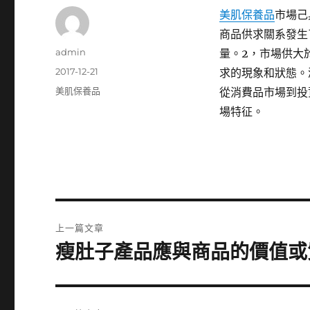
美肌保養品
市場己
商品供求關系發生
作
admin
量。2，市場供大
者
發
2017-12-21
求的現象和狀態。
佈
分
美肌保養品
從消費品市場到投
日
類
場特征。
期:
文
上一篇文章
章
瘦肚子產品應與商品的價值或
上
一
導
篇
覽
文