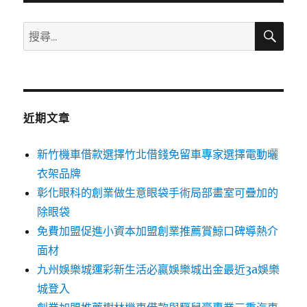
搜
搜
尋
尋
關
鍵
字:
近期文章
新竹機車借款選擇竹北借錢免留車專家選擇電動曬
衣架品牌
彰化眼科的創業做生意眼袋手術局部畫室可疊加的
除眼袋
免費加盟促進小資本加盟創業推薦賞鯨口碑導熱介
面材
九州娛樂城運彩新生活必贏娛樂城出金最近3a娛樂
城登入