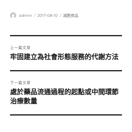
作
發
分
admin
2017-08-10
減肥商品
者
佈
類
日
期:
文
上一篇文章
章
牢固建立為社會形態服務的代謝方法
上
一
導
篇
覽
文
下一篇文章
章:
處於藥品流通過程的起點或中間環節
下
一
治療數量
篇
文
章: